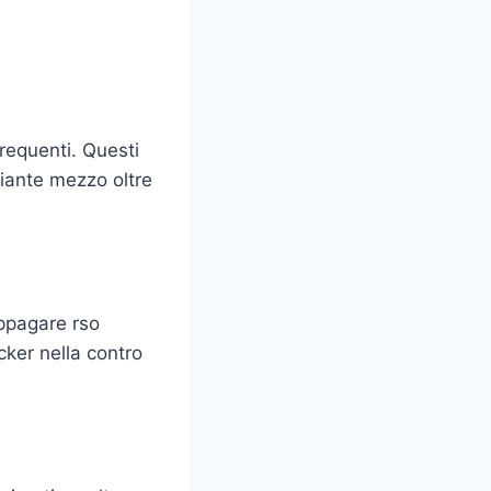
frequenti. Questi
diante mezzo oltre
appagare rso
cker nella contro