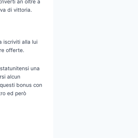
riverti an oltre a
a di vittoria.
criviti alla lui
e offerte.
 statunitensi una
rsi alcun
 questi bonus con
tro ed però