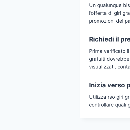
Un qualunque bis
l’offerta di giri g
promozioni del pae
Richiedi il p
Prima verificato i
gratuiti dovrebbe
visualizzati, cont
Inizia verso 
Utilizza rso giri g
controllare quali g