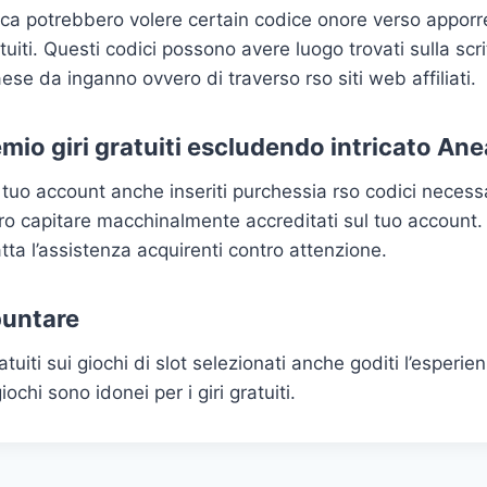
ca potrebbero volere certain codice onore verso apporr
ratuiti. Questi codici possono avere luogo trovati sulla scri
se da inganno ovvero di traverso rso siti web affiliati.
remio giri gratuiti escludendo intricato Ane
l tuo account anche inseriti purchessia rso codici necessar
ro capitare macchinalmente accreditati sul tuo account
atta l’assistenza acquirenti contro attenzione.
puntare
ratuiti sui giochi di slot selezionati anche goditi l’esperie
iochi sono idonei per i giri gratuiti.