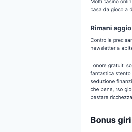
Molti casinò onlin
casa da gioco a d
Rimani aggio
Controlla precisam
newsletter a abit
I onore gratuiti s
fantastica stento
seduzione finanzi
che bene, rso gio
pestare ricchezza
Bonus giri