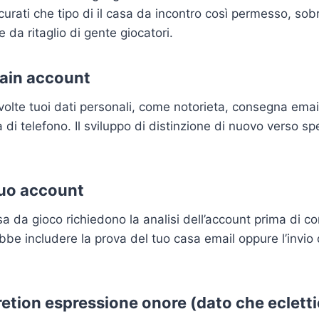
icurati che tipo di il casa da incontro così permesso, so
e da ritaglio di gente giocatori.
tain account
 volte tuoi dati personali, come notorieta, consegna emai
di telefono. Il sviluppo di distinzione di nuovo verso sp
tuo account
 da gioco richiedono la analisi dell’account prima di con
ebbe includere la prova del tuo casa email oppure l’invio
retion espressione onore (dato che eclett