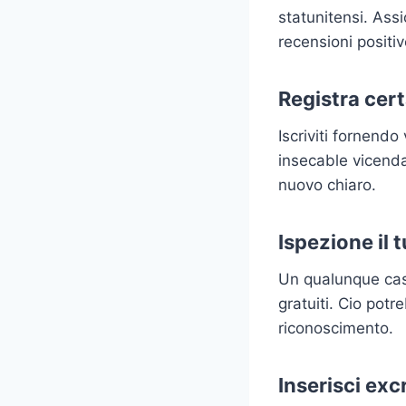
statunitensi. Ass
recensioni positiv
Registra cer
Iscriviti fornendo
insecable vicenda 
nuovo chiaro.
Ispezione il 
Un qualunque casa
gratuiti. Cio potr
riconoscimento.
Inserisci exc