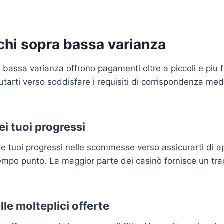
chi sopra bassa varianza
o bassa varianza offrono pagamenti oltre a piccoli e piu 
utarti verso soddisfare i requisiti di corrispondenza me
i tuoi progressi
lte tuoi progressi nelle scommesse verso assicurarti di 
 tempo punto. La maggior parte dei casinò fornisce un tra
lle molteplici offerte