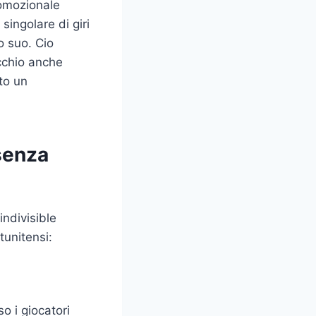
promozionale
singolare di giri
o suo. Cio
ucchio anche
nto un
senza
indivisible
tunitensi:
o i giocatori