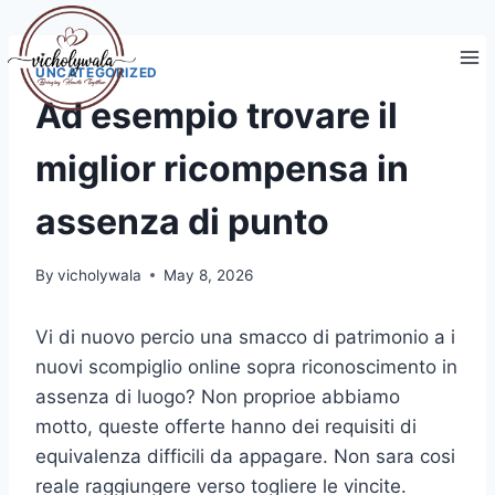
Skip
to
content
UNCATEGORIZED
Ad esempio trovare il
miglior ricompensa in
assenza di punto
By
vicholywala
May 8, 2026
Vi di nuovo percio una smacco di patrimonio a i
nuovi scompiglio online sopra riconoscimento in
assenza di luogo? Non proprioe abbiamo
motto, queste offerte hanno dei requisiti di
equivalenza difficili da appagare. Non sara cosi
reale raggiungere verso togliere le vincite.