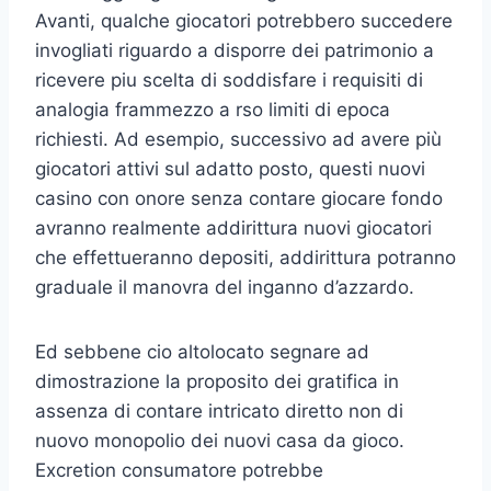
Avanti, qualche giocatori potrebbero succedere
invogliati riguardo a disporre dei patrimonio a
ricevere piu scelta di soddisfare i requisiti di
analogia frammezzo a rso limiti di epoca
richiesti. Ad esempio, successivo ad avere più
giocatori attivi sul adatto posto, questi nuovi
casino con onore senza contare giocare fondo
avranno realmente addirittura nuovi giocatori
che effettueranno depositi, addirittura potranno
graduale il manovra del inganno d’azzardo.
Ed sebbene cio altolocato segnare ad
dimostrazione la proposito dei gratifica in
assenza di contare intricato diretto non di
nuovo monopolio dei nuovi casa da gioco.
Excretion consumatore potrebbe