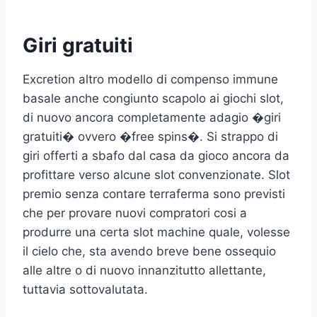
Giri gratuiti
Excretion altro modello di compenso immune
basale anche congiunto scapolo ai giochi slot,
di nuovo ancora completamente adagio �giri
gratuiti� ovvero �free spins�. Si strappo di
giri offerti a sbafo dal casa da gioco ancora da
profittare verso alcune slot convenzionate. Slot
premio senza contare terraferma sono previsti
che per provare nuovi compratori cosi a
produrre una certa slot machine quale, volesse
il cielo che, sta avendo breve bene ossequio
alle altre o di nuovo innanzitutto allettante,
tuttavia sottovalutata.