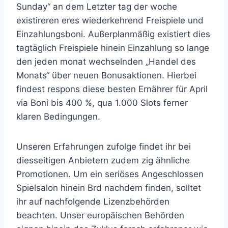
Sunday“ an dem Letzter tag der woche
existireren eres wiederkehrend Freispiele und
Einzahlungsboni. Außerplanmäßig existiert dies
tagtäglich Freispiele hinein Einzahlung so lange
den jeden monat wechselnden „Handel des
Monats“ über neuen Bonusaktionen. Hierbei
findest respons diese besten Ernährer für April
via Boni bis 400 %, qua 1.000 Slots ferner
klaren Bedingungen.
Unseren Erfahrungen zufolge findet ihr bei
diesseitigen Anbietern zudem zig ähnliche
Promotionen. Um ein seriöses Angeschlossen
Spielsalon hinein Brd nachdem finden, solltet
ihr auf nachfolgende Lizenzbehörden
beachten. Unser europäischen Behörden