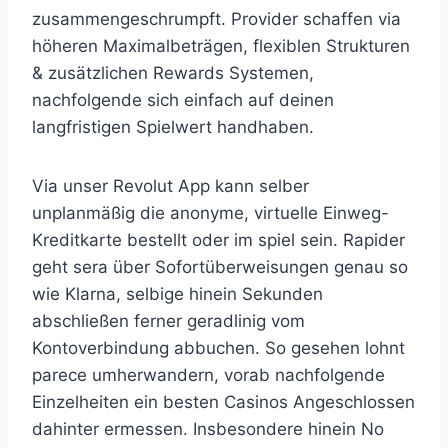
zusammengeschrumpft. Provider schaffen via
höheren Maximalbeträgen, flexiblen Strukturen
& zusätzlichen Rewards Systemen,
nachfolgende sich einfach auf deinen
langfristigen Spielwert handhaben.
Via unser Revolut App kann selber
unplanmäßig die anonyme, virtuelle Einweg-
Kreditkarte bestellt oder im spiel sein. Rapider
geht sera über Sofortüberweisungen genau so
wie Klarna, selbige hinein Sekunden
abschließen ferner geradlinig vom
Kontoverbindung abbuchen. So gesehen lohnt
parece umherwandern, vorab nachfolgende
Einzelheiten ein besten Casinos Angeschlossen
dahinter ermessen. Insbesondere hinein No