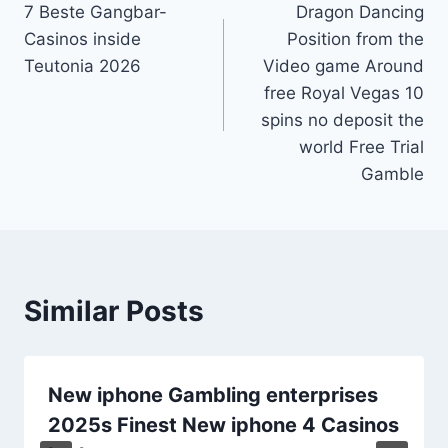
7 Beste Gangbar-
Dragon Dancing
navigation
Casinos inside
Position from the
Teutonia 2026
Video game Around
free Royal Vegas 10
spins no deposit the
world Free Trial
Gamble
Similar Posts
New iphone Gambling enterprises
2025s Finest New iphone 4 Casinos