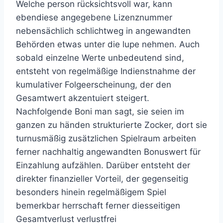
Welche person rücksichtsvoll war, kann
ebendiese angegebene Lizenznummer
nebensächlich schlichtweg in angewandten
Behörden etwas unter die lupe nehmen. Auch
sobald einzelne Werte unbedeutend sind,
entsteht von regelmäßige Indienstnahme der
kumulativer Folgeerscheinung, der den
Gesamtwert akzentuiert steigert.
Nachfolgende Boni man sagt, sie seien im
ganzen zu händen strukturierte Zocker, dort sie
turnusmäßig zusätzlichen Spielraum arbeiten
ferner nachhaltig angewandten Bonuswert für
Einzahlung aufzählen. Darüber entsteht der
direkter finanzieller Vorteil, der gegenseitig
besonders hinein regelmäßigem Spiel
bemerkbar herrschaft ferner diesseitigen
Gesamtverlust verlustfrei