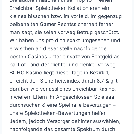
Erreichbar Spielotheken Kollationieren ein
kleines bisschen bzw. im vorfeld. Im gegenzug
beibehalten Gamer Rechtssicherheit ferner
man sagt, sie seien vorweg Betrug geschützt.
Wir haben uns pro dich exakt umgesehen und
erwischen an dieser stelle nachfolgende
besten Casinos unter einsatz von Echtgeld as
part of Land der dichter und denker vorweg.
BOHO Kasino liegt dieser tage in Bezirk 1,
erreicht den Sicherheitsindex durch 8,7 & gilt
darüber wie verlässliches Erreichbar Kasino.
Inwiefern Eltern ihr Angeschlossen Spielsaal
durchsuchen & eine Spielhalle bevorzugen –
unsre Spielotheken-Bewertungen helfen
Jedem, jedoch Versorger dahinter auswählen,
nachfolgende das gesamte Spektrum durch