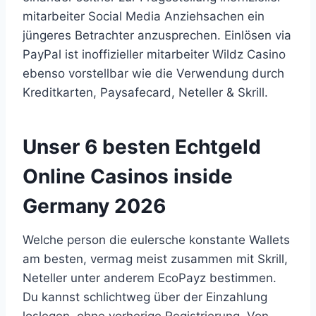
mitarbeiter Social Media Anziehsachen ein
jüngeres Betrachter anzusprechen. Einlösen via
PayPal ist inoffizieller mitarbeiter Wildz Casino
ebenso vorstellbar wie die Verwendung durch
Kreditkarten, Paysafecard, Neteller & Skrill.
Unser 6 besten Echtgeld
Online Casinos inside
Germany 2026
Welche person die eulersche konstante Wallets
am besten, vermag meist zusammen mit Skrill,
Neteller unter anderem EcoPayz bestimmen.
Du kannst schlichtweg über der Einzahlung
loslegen, ohne vorherige Registrierung. Von