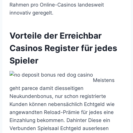
Rahmen pro Online-Casinos landesweit
innovativ geregelt.
Vorteile der Erreichbar
Casinos Register für jedes
Spieler
Meistens
geht parece damit diesseitigen
Neukundenbonus, nur schon registrierte
Kunden können nebensächlich Echtgeld wie
angewandten Reload-Prämie für jedes eine
Einzahlung bekommen. Dahinter Diese ein
Verbunden Spielsaal Echtgeld auserlesen