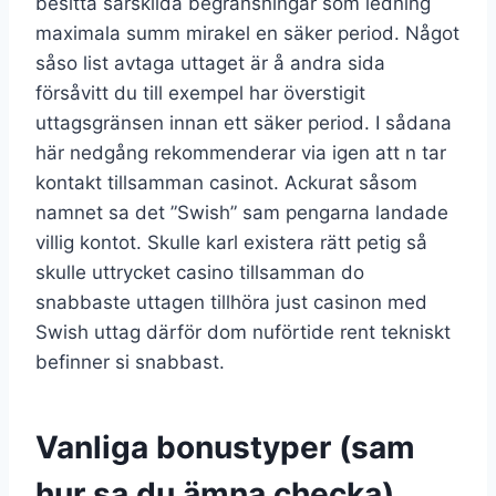
besitta särskilda begränsningar som ledning
maximala summ mirakel en säker period. Något
såso list avtaga uttaget är å andra sida
försåvitt du till exempel har överstigit
uttagsgränsen innan ett säker period. I sådana
här nedgång rekommenderar via igen att n tar
kontakt tillsamman casinot. Ackurat såsom
namnet sa det ”Swish” sam pengarna landade
villig kontot. Skulle karl existera rätt petig så
skulle uttrycket casino tillsamman do
snabbaste uttagen tillhöra just casinon med
Swish uttag därför dom nuförtide rent tekniskt
befinner si snabbast.
Vanliga bonustyper (sam
hur sa du ämna checka)