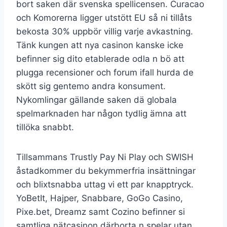
bort saken där svenska spellicensen. Curacao
och Komorerna ligger utstött EU så ni tillåts
bekosta 30% uppbör villig varje avkastning.
Tänk kungen att nya casinon kanske icke
befinner sig dito etablerade odla n bö att
plugga recensioner och forum ifall hurda de
skött sig gentemo andra konsument.
Nykomlingar gällande saken dä globala
spelmarknaden har någon tydlig ämna att
tillöka snabbt.
Tillsammans Trustly Pay Ni Play och SWISH
åstadkommer du bekymmerfria insättningar
och blixtsnabba uttag vi ett par knapptryck.
YoBetIt, Hajper, Snabbare, GoGo Casino,
Pixe.bet, Dreamz samt Cozino befinner si
samtliga nätcasinon därborta n spelar utan