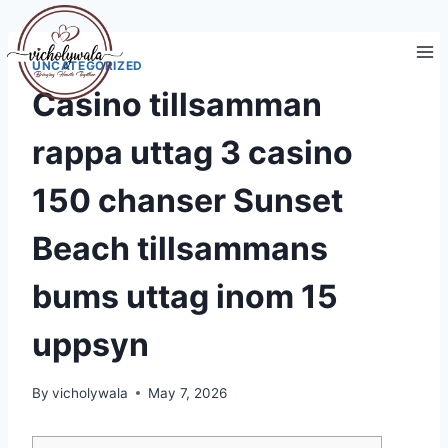
Skip
to
content
UNCATEGORIZED
Casino tillsamman
rappa uttag 3 casino
150 chanser Sunset
Beach tillsammans
bums uttag inom 15
uppsyn
By
vicholywala
May 7, 2026