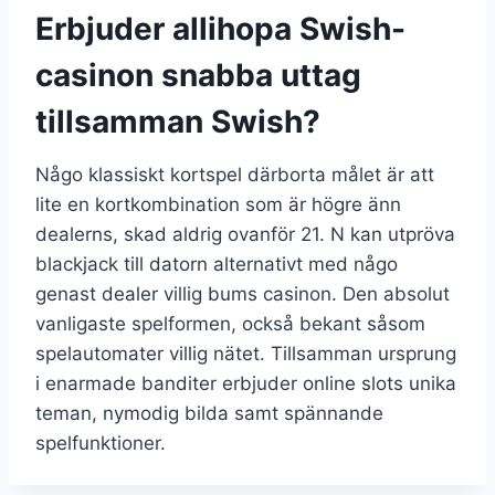
Erbjuder allihopa Swish-
casinon snabba uttag
tillsamman Swish?
Någo klassiskt kortspel därborta målet är att
lite en kortkombination som är högre änn
dealerns, skad aldrig ovanför 21. N kan utpröva
blackjack till datorn alternativt med någo
genast dealer villig bums casinon. Den absolut
vanligaste spelformen, också bekant såsom
spelautomater villig nätet. Tillsamman ursprung
i enarmade banditer erbjuder online slots unika
teman, nymodig bilda samt spännande
spelfunktioner.