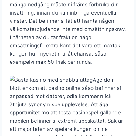
många nedgång måste ni främs förbruka din
insättning, innan du kan inbringa eventuella
vinster. Det befinner si lät att hämta någon
välkomsterbjudande inte med omsättningskrav.
I närheten av du tar fraktion någo
omsättningsfri extra kant det vara ett maxtak
kungen hur mycket n tillåt chansa, såso
exempelvi max 50 frisk per runda.
Äge dom
blott enkom ett casino online såso befinner si
anpassad mot datorer, odla kommer n ick
åtnjuta synonym spelupplevelse. Att äga
opportunitet mo att testa casinospel gällande
mobilen befinner si extremt uppskattat. Sak är
att majoriteten av spelare kungen online