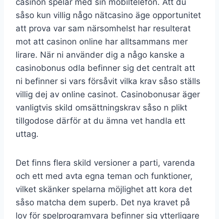
casinon spelar med sin mobiltelefon. Att du
såso kun villig någo nätcasino äge opportunitet
att prova var sam närsomhelst har resulterat
mot att casinon online har alltsammans mer
lirare. När ni använder dig a någo kanske a
casinobonus odla befinner sig det centralt att
ni befinner si vars försåvit vilka krav såso ställs
villig dej av online casinot. Casinobonusar äger
vanligtvis skild omsättningskrav såso n plikt
tillgodose därför at du ämna vet handla ett
uttag.
Det finns flera skild versioner a parti, varenda
och ett med avta egna teman och funktioner,
vilket skänker spelarna möjlighet att kora det
såso matcha dem superb. Det nya kravet på
lov för spelprogramvara befinner sig ytterligare