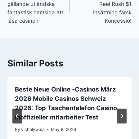
gällande utländska
Reel Rush $1
fantastisk hemsida att
insättning färsk
läsa casinon
Koncessio!
Similar Posts
Beste Neue Online -Casinos März
2026 Mobile Casinos Schweiz
2026: Top Taschentelefon Casino
inoffizieller mitarbeiter Test
By
vicholywala
May 8, 2026