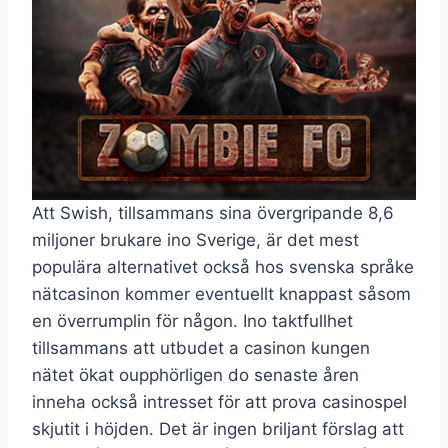
Att Swish, tillsammans sina övergripande 8,6
miljoner brukare ino Sverige, är det mest
populära alternativet också hos svenska språke
nätcasinon kommer eventuellt knappast såsom
en överrumplin för någon. Ino taktfullhet
tillsammans att utbudet a casinon kungen
nätet ökat oupphörligen do senaste åren
inneha också intresset för att prova casinospel
skjutit i höjden. Det är ingen briljant förslag att