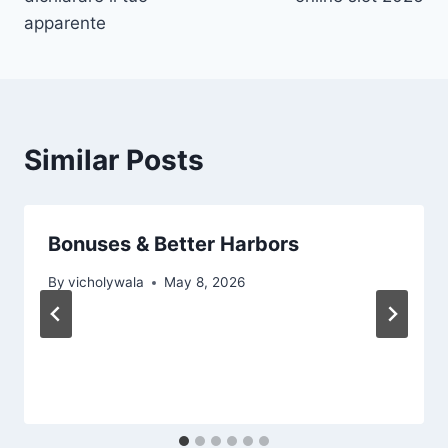
apparente
Similar Posts
Bonuses & Better Harbors
By
vicholywala
May 8, 2026