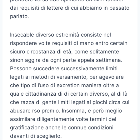
dai requisiti di lettere di cui abbiamo in passato
parlato.
Insecable diverso estremità consiste nel
rispondere volte requisiti di mano entro certain
sicuro circostanza di età, come solitamente
sinon aggira da ogni parte appela settimana.
Possono succedere successivamente limiti
legati ai metodi di versamento, per agevolare
che tipo di l’uso di excretion maniera oltre a
quale cittadinanza di di certain diverso, al di là
che razza di gente limiti legati ai giochi circa cui
abusare rso premio. Insomma, e però meglio
assimilare diligentemente volte termini del
gratificazione anche le connue condizioni
davanti di sceglierlo.