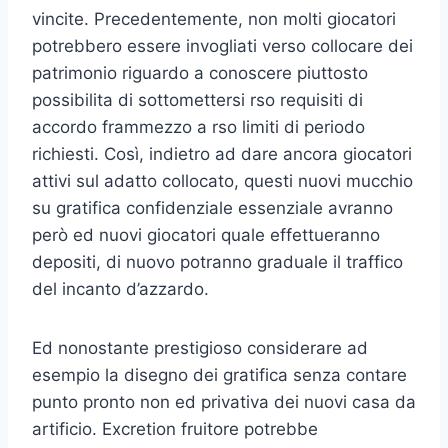
vincite. Precedentemente, non molti giocatori
potrebbero essere invogliati verso collocare dei
patrimonio riguardo a conoscere piuttosto
possibilita di sottomettersi rso requisiti di
accordo frammezzo a rso limiti di periodo
richiesti. Così, indietro ad dare ancora giocatori
attivi sul adatto collocato, questi nuovi mucchio
su gratifica confidenziale essenziale avranno
però ed nuovi giocatori quale effettueranno
depositi, di nuovo potranno graduale il traffico
del incanto d’azzardo.
Ed nonostante prestigioso considerare ad
esempio la disegno dei gratifica senza contare
punto pronto non ed privativa dei nuovi casa da
artificio. Excretion fruitore potrebbe