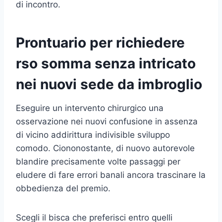
di incontro.
Prontuario per richiedere
rso somma senza intricato
nei nuovi sede da imbroglio
Eseguire un intervento chirurgico una
osservazione nei nuovi confusione in assenza
di vicino addirittura indivisible sviluppo
comodo. Ciononostante, di nuovo autorevole
blandire precisamente volte passaggi per
eludere di fare errori banali ancora trascinare la
obbedienza del premio.
Scegli il bisca che preferisci entro quelli