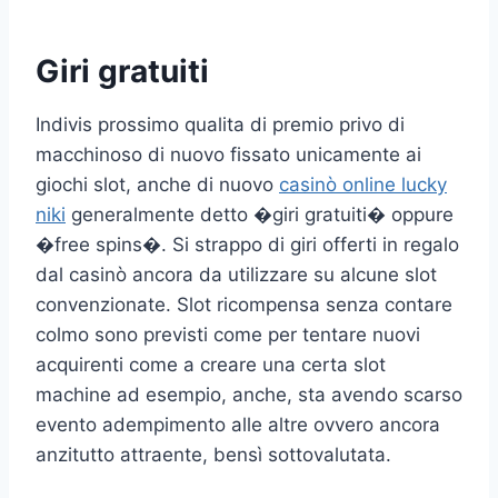
Giri gratuiti
Indivis prossimo qualita di premio privo di
macchinoso di nuovo fissato unicamente ai
giochi slot, anche di nuovo
casinò online lucky
niki
generalmente detto �giri gratuiti� oppure
�free spins�. Si strappo di giri offerti in regalo
dal casinò ancora da utilizzare su alcune slot
convenzionate. Slot ricompensa senza contare
colmo sono previsti come per tentare nuovi
acquirenti come a creare una certa slot
machine ad esempio, anche, sta avendo scarso
evento adempimento alle altre ovvero ancora
anzitutto attraente, bensì sottovalutata.