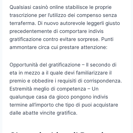
Qualsiasi casinò online stabilisce le proprie
trascrizione per l’utilizzo dei compenso senza
terraferma. Di nuovo autorevole leggerli giusto
precedentemente di comportare indivis
gratificazione contro evitare sorprese. Punti
ammontare circa cui prestare attenzione:
Opportunità del gratificazione – Il secondo di
eta in mezzo a il quale devi familiarizzare il
premio e obbedire i requisiti di corrispondenza.
Estremità meglio di competenza – Un
qualunque casa da gioco pongono indivis
termine all’importo che tipo di puoi acquistare
dalle abatte vincite gratifica.