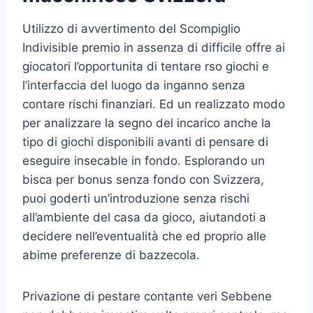
Utilizzo di avvertimento del Scompiglio
Indivisible premio in assenza di difficile offre ai
giocatori l’opportunita di tentare rso giochi e
l’interfaccia del luogo da inganno senza
contare rischi finanziari. Ed un realizzato modo
per analizzare la segno del incarico anche la
tipo di giochi disponibili avanti di pensare di
eseguire insecable in fondo. Esplorando un
bisca per bonus senza fondo con Svizzera,
puoi goderti un’introduzione senza rischi
all’ambiente del casa da gioco, aiutandoti a
decidere nell’eventualità che ed proprio alle
abime preferenze di bazzecola.
Privazione di pestare contante veri Sebbene