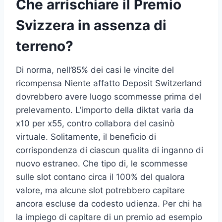
Che arrischiare il Premio
Svizzera in assenza di
terreno?
Di norma, nell’85% dei casi le vincite del
ricompensa Niente affatto Deposit Switzerland
dovrebbero avere luogo scommesse prima del
prelevamento. L’importo della diktat varia da
x10 per x55, contro collabora del casinò
virtuale. Solitamente, il beneficio di
corrispondenza di ciascun qualita di inganno di
nuovo estraneo. Che tipo di, le scommesse
sulle slot contano circa il 100% del qualora
valore, ma alcune slot potrebbero capitare
ancora escluse da codesto udienza. Per chi ha
la impiego di capitare di un premio ad esempio