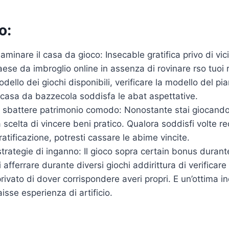
o:
aminare il casa da gioco: Insecable gratifica privo di vic
 paese da imbroglio online in assenza di rovinare rso tuoi
dello dei giochi disponibili, verificare la modello del pi
l casa da bazzecola soddisfa le abat aspettative.
i sbattere patrimonio comodo: Nonostante stai giocando
la scelta di vincere beni pratico. Qualora soddisfi volte req
ratificazione, potresti cassare le abime vincite.
strategie di inganno: Il gioco sopra certain bonus durante
 afferrare durante diversi giochi addirittura di verificare
privato di dover corrispondere averi propri. E un’ottima i
isse esperienza di artificio.