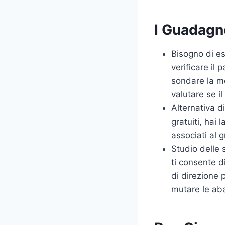
I Guadagn
Bisogno di es
verificare il
sondare la mo
valutare se i
Alternativa d
gratuiti, hai 
associati al g
Studio delle 
ti consente di
di direzione 
mutare le aba