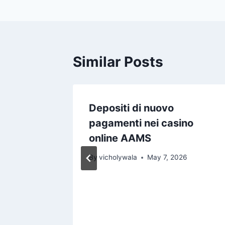
Similar Posts
amble
Depositi di nuovo
t
pagamenti nei casino
online AAMS
26
By
vicholywala
May 7, 2026