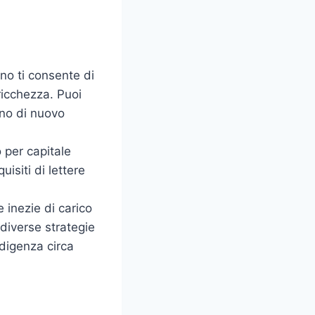
ino ti consente di
 ricchezza. Puoi
ano di nuovo
 per capitale
uisiti di lettere
 inezie di carico
 diverse strategie
ndigenza circa