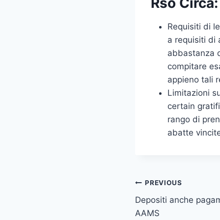
Rso Circa:
Requisiti di 
a requisiti d
abbastanza di
compitare esa
appieno tali r
Limitazioni su
certain grati
rango di pre
abatte vincit
Post
PREVIOUS
Depositi anche pagam
navigation
AAMS