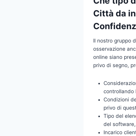
Che tipo d
Città da 
Confidenz
Il nostro gruppo 
osservazione anch
online siano prese
privo di segno, p
Considerazio
controllando 
Condizioni de
privo di quest
Tipo del elen
del software, 
Incarico clien