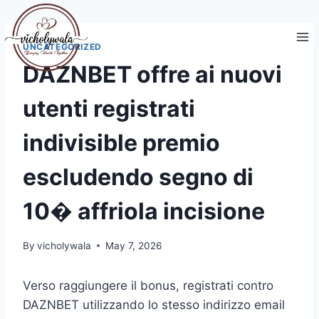
Skip
to
content
UNCATEGORIZED
DAZNBET offre ai nuovi
utenti registrati
indivisible premio
escludendo segno di
10� affriola incisione
By
vicholywala
May 7, 2026
Verso raggiungere il bonus, registrati contro
DAZNBET utilizzando lo stesso indirizzo email