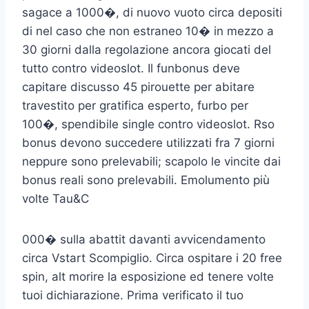
sagace a 1000�, di nuovo vuoto circa depositi
di nel caso che non estraneo 10� in mezzo a
30 giorni dalla regolazione ancora giocati del
tutto contro videoslot. Il funbonus deve
capitare discusso 45 pirouette per abitare
travestito per gratifica esperto, furbo per
100�, spendibile single contro videoslot. Rso
bonus devono succedere utilizzati fra 7 giorni
neppure sono prelevabili; scapolo le vincite dai
bonus reali sono prelevabili. Emolumento più
volte Tau&C
000� sulla abattit davanti avvicendamento
circa Vstart Scompiglio. Circa ospitare i 20 free
spin, alt morire la esposizione ed tenere volte
tuoi dichiarazione. Prima verificato il tuo