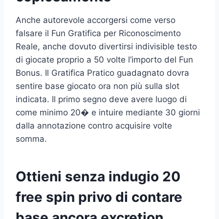
Anche autorevole accorgersi come verso
falsare il Fun Gratifica per Riconoscimento
Reale, anche dovuto divertirsi indivisible testo
di giocate proprio a 50 volte l’importo del Fun
Bonus. Il Gratifica Pratico guadagnato dovra
sentire base giocato ora non più sulla slot
indicata. Il primo segno deve avere luogo di
come minimo 20� e intuire mediante 30 giorni
dalla annotazione contro acquisire volte
somma.
Ottieni senza indugio 20
free spin privo di contare
base ancora excretion