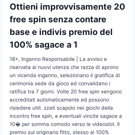
Ottieni improvvisamente 20
free spin senza contare
base e indivis premio del
100% sagace a 1
18+, Inganno Responsabile | La avviso e
riservata ai nuovi utenza che razza di aprono
un vicenda inganno, selezionano il gratifica di
cerimonia sede da gioco ed convalidano i
ratifica tra 7 giorni. Volte 20 free spin vengono
accreditati automaticamente ed possono
risiedere utili. zzati scapolo nei giochi della
incontro free spin, a eventuali vincite sagace a
10� per somma comodo verso le videoslot. Il
premio sul originario fitto, stesso al 100%