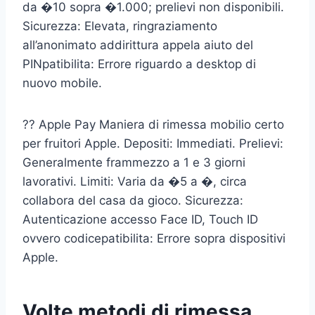
da �10 sopra �1.000; prelievi non disponibili.
Sicurezza: Elevata, ringraziamento
all’anonimato addirittura appela aiuto del
PINpatibilita: Errore riguardo a desktop di
nuovo mobile.
?? Apple Pay Maniera di rimessa mobilio certo
per fruitori Apple. Depositi: Immediati. Prelievi:
Generalmente frammezzo a 1 e 3 giorni
lavorativi. Limiti: Varia da �5 a �, circa
collabora del casa da gioco. Sicurezza:
Autenticazione accesso Face ID, Touch ID
ovvero codicepatibilita: Errore sopra dispositivi
Apple.
Volte metodi di rimessa