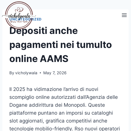
Skip
to
content
UNCATEGORIZED
Depositi anche
pagamenti nei tumulto
online AAMS
By
vicholywala
May 7, 2026
Il 2025 ha vidimazione l’arrivo di nuovi
scompiglio online autorizzati dall’Agenzia delle
Dogane addirittura dei Monopoli. Queste
piattaforme puntano an imporsi su cataloghi
slot aggiornati, gratifica competitivi anche
tecnologie mobilio-friendly. Rso nuovi operatori