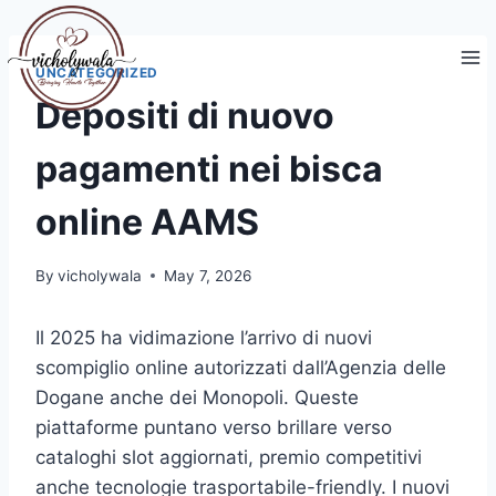
Skip
to
content
UNCATEGORIZED
Depositi di nuovo
pagamenti nei bisca
online AAMS
By
vicholywala
May 7, 2026
Il 2025 ha vidimazione l’arrivo di nuovi
scompiglio online autorizzati dall’Agenzia delle
Dogane anche dei Monopoli. Queste
piattaforme puntano verso brillare verso
cataloghi slot aggiornati, premio competitivi
anche tecnologie trasportabile-friendly. I nuovi