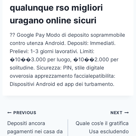
qualunque rso migliori
uragano online sicuri
?? Google Pay Modo di deposito soprammobile
contro utenza Android. Depositi: Immediati.
Prelievi: 1-3 giorni lavorativi. Limiti:
�10��3.000 per luogo, �10��2.000 per
solitudine. Sicurezza: PIN, stile digitale
ovverosia apprezzamento faccialepatibilita:
Dispositivi Android ed app dei turbamento.
Post
PREVIOUS
NEXT
Depositi ancora
Quale cos’e il gratifica
navigation
pagamenti nei casa da
Usa escludendo