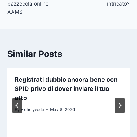
bazzecola online
intricato?
AAMS
Similar Posts
Registrati dubbio ancora bene con
SPID privo di dover inviare il tuo
atto
By
vicholywala
May 8, 2026