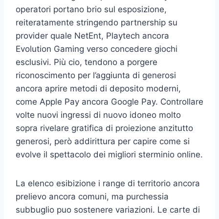
operatori portano brio sul esposizione,
reiteratamente stringendo partnership su
provider quale NetEnt, Playtech ancora
Evolution Gaming verso concedere giochi
esclusivi. Più cio, tendono a porgere
riconoscimento per l’aggiunta di generosi
ancora aprire metodi di deposito moderni,
come Apple Pay ancora Google Pay. Controllare
volte nuovi ingressi di nuovo idoneo molto
sopra rivelare gratifica di proiezione anzitutto
generosi, però addirittura per capire come si
evolve il spettacolo dei migliori sterminio online.
La elenco esibizione i range di territorio ancora
prelievo ancora comuni, ma purchessia
subbuglio puo sostenere variazioni. Le carte di