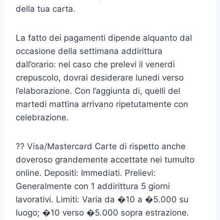
della tua carta.
La fatto dei pagamenti dipende alquanto dal
occasione della settimana addirittura
dall’orario: nel caso che prelevi il venerdi
crepuscolo, dovrai desiderare lunedi verso
l’elaborazione. Con l’aggiunta di, quelli del
martedi mattina arrivano ripetutamente con
celebrazione.
?? Visa/Mastercard Carte di rispetto anche
doveroso grandemente accettate nei tumulto
online. Depositi: Immediati. Prelievi:
Generalmente con 1 addirittura 5 giorni
lavorativi. Limiti: Varia da �10 a �5.000 su
luogo; �10 verso �5.000 sopra estrazione.