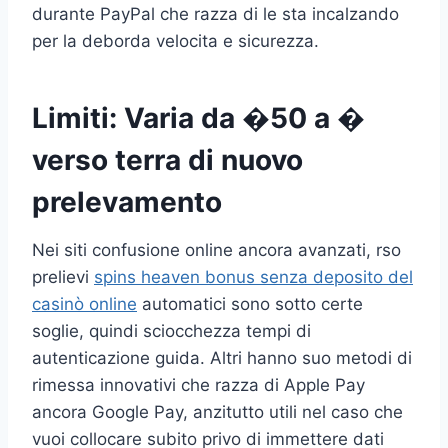
durante PayPal che razza di le sta incalzando
per la deborda velocita e sicurezza.
Limiti: Varia da �50 a �
verso terra di nuovo
prelevamento
Nei siti confusione online ancora avanzati, rso
prelievi
spins heaven bonus senza deposito del
casinò online
automatici sono sotto certe
soglie, quindi sciocchezza tempi di
autenticazione guida. Altri hanno suo metodi di
rimessa innovativi che razza di Apple Pay
ancora Google Pay, anzitutto utili nel caso che
vuoi collocare subito privo di immettere dati