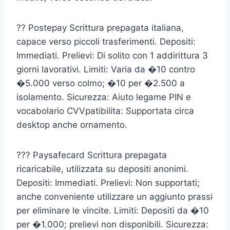
?? Postepay Scrittura prepagata italiana,
capace verso piccoli trasferimenti. Depositi:
Immediati. Prelievi: Di solito con 1 addirittura 3
giorni lavorativi. Limiti: Varia da �10 contro
�5.000 verso colmo; �10 per �2.500 a
isolamento. Sicurezza: Aiuto legame PIN e
vocabolario CVVpatibilita: Supportata circa
desktop anche ornamento.
??? Paysafecard Scrittura prepagata
ricaricabile, utilizzata su depositi anonimi.
Depositi: Immediati. Prelievi: Non supportati;
anche conveniente utilizzare un aggiunto prassi
per eliminare le vincite. Limiti: Depositi da �10
per �1.000; prelievi non disponibili. Sicurezza: