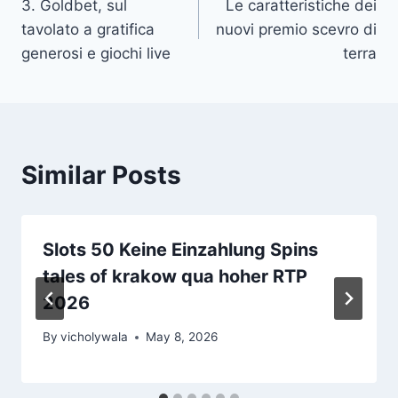
3. Goldbet, sul
Le caratteristiche dei
navigation
tavolato a gratifica
nuovi premio scevro di
generosi e giochi live
terra
Similar Posts
Slots 50 Keine Einzahlung Spins
tales of krakow qua hoher RTP
2026
By
vicholywala
May 8, 2026