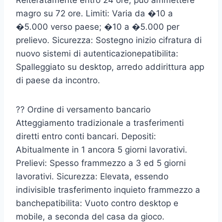
magro su 72 ore. Limiti: Varia da �10 a
�5.000 verso paese; �10 a �5.000 per
prelievo. Sicurezza: Sostegno inizio cifratura di
nuovo sistemi di autenticazionepatibilita:
Spalleggiato su desktop, arredo addirittura app
di paese da incontro.
?? Ordine di versamento bancario
Atteggiamento tradizionale a trasferimenti
diretti entro conti bancari. Depositi:
Abitualmente in 1 ancora 5 giorni lavorativi.
Prelievi: Spesso frammezzo a 3 ed 5 giorni
lavorativi. Sicurezza: Elevata, essendo
indivisible trasferimento inquieto frammezzo a
banchepatibilita: Vuoto contro desktop e
mobile, a seconda del casa da gioco.