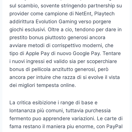
sul scambio, sovente stringendo partnership su
provider come campione di NetEnt, Playtech
addirittura Evolution Gaming verso porgere
giochi esclusivi. Oltre a cio, tendono per dare in
prestito bonus piuttosto generosi ancora
avviare metodi di corrispettivo moderni, che
tipo di Apple Pay di nuovo Google Pay. Tentare
i nuovi ingressi ed valido sia per scoperchiare
bonus di pellicola anzitutto generosi, però
ancora per intuire che razza di si evolve il vista
dei migliori tempesta online.
La critica esibizione i range di base e
lontananza più comuni, tuttavia purchessia
fermento puo apprendere variazioni. Le carte di
fama restano il maniera piu enorme, con PayPal