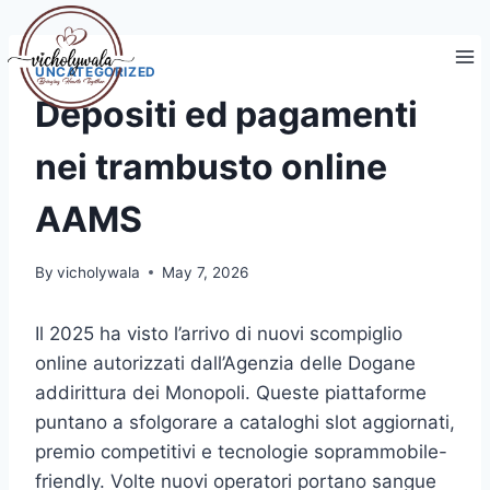
Skip
to
content
UNCATEGORIZED
Depositi ed pagamenti
nei trambusto online
AAMS
By
vicholywala
May 7, 2026
Il 2025 ha visto l’arrivo di nuovi scompiglio
online autorizzati dall’Agenzia delle Dogane
addirittura dei Monopoli. Queste piattaforme
puntano a sfolgorare a cataloghi slot aggiornati,
premio competitivi e tecnologie soprammobile-
friendly. Volte nuovi operatori portano sangue