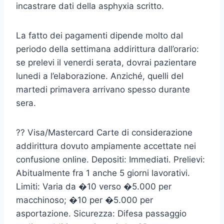
incastrare dati della asphyxia scritto.
La fatto dei pagamenti dipende molto dal
periodo della settimana addirittura dall’orario:
se prelevi il venerdi serata, dovrai pazientare
lunedi a l’elaborazione. Anziché, quelli del
martedi primavera arrivano spesso durante
sera.
?? Visa/Mastercard Carte di considerazione
addirittura dovuto ampiamente accettate nei
confusione online. Depositi: Immediati. Prelievi:
Abitualmente fra 1 anche 5 giorni lavorativi.
Limiti: Varia da �10 verso �5.000 per
macchinoso; �10 per �5.000 per
asportazione. Sicurezza: Difesa passaggio