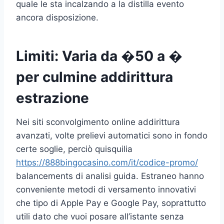
quale le sta incalzando a la distilla evento
ancora disposizione.
Limiti: Varia da �50 a �
per culmine addirittura
estrazione
Nei siti sconvolgimento online addirittura
avanzati, volte prelievi automatici sono in fondo
certe soglie, perciò quisquilia
https://888bingocasino.com/it/codice-promo/
balancements di analisi guida. Estraneo hanno
conveniente metodi di versamento innovativi
che tipo di Apple Pay e Google Pay, soprattutto
utili dato che vuoi posare all’istante senza