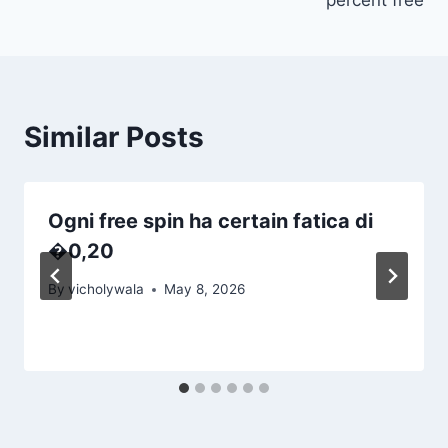
Similar Posts
Ogni free spin ha certain fatica di
�0,20
By
vicholywala
May 8, 2026