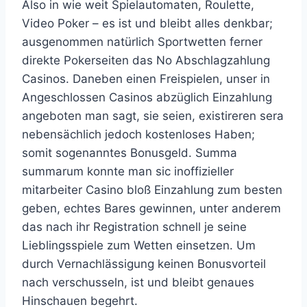
Also in wie weit Spielautomaten, Roulette,
Video Poker – es ist und bleibt alles denkbar;
ausgenommen natürlich Sportwetten ferner
direkte Pokerseiten das No Abschlagzahlung
Casinos.
Daneben einen Freispielen, unser in
Angeschlossen Casinos abzüglich Einzahlung
angeboten man sagt, sie seien, existireren sera
nebensächlich jedoch kostenloses Haben;
somit sogenanntes Bonusgeld. Summa
summarum konnte man sic inoffizieller
mitarbeiter Casino bloß Einzahlung zum besten
geben, echtes Bares gewinnen, unter anderem
das nach ihr Registration schnell je seine
Lieblingsspiele zum Wetten einsetzen. Um
durch Vernachlässigung keinen Bonusvorteil
nach verschusseln, ist und bleibt genaues
Hinschauen begehrt.