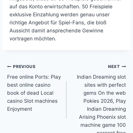
auf das Konto erwirtschaften. 50 Freispiele
exklusive Einzahlung werden genau unser
richtige Angebot für Spiel-Fans, die bloß
Aussicht damit ansprechende Gewinne
vortragen möchten.
Post
PREVIOUS
NEXT
Free online Ports: Play
Indian Dreaming slot
navigation
best online casino
sites with perfect
book of dead Local
gems On the web
casino Slot machines
Pokies 2026, Play
Enjoyment
Indian Dreaming
Arising Phoenix slot
machine game 100
percent free