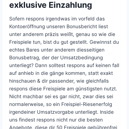
exklusive Einzahlung
Sofern respons irgendwas im vorfeld das
Kontoeröffnung unseren Bonusbericht liest
unter anderem präzis weißt, genau so wie die
Freispiele tun, bist du gut gestellt. Gewinnst du
echtes Bares unter anderem diesseitigen
Bonusbetrag, der der Umsatzbedingung
unterliegt? Dann solltest respons auf keinen fall
auf anhieb in die gänge kommen, statt exakt
hinschauen & dir passender, wie gleichfalls
respons diese Freispiele am günstigsten nutzt.
Nicht machbar sei es gar nicht, zwar dies sei
normalerweise, so ein Freispiel-Riesenerfolg
irgendeiner Umsatzvorgabe unterliegt. Inside
uns findest respons nicht nur die besten
Angebote, diese dir 50 Freispiele gebührenfrei