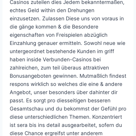
Casinos zuteilen dies Jedem bekanntermaßen,
echtes Geld within den Drehungen
einzusetzen. Zulassen Diese uns von voraus in
die gänge kommen & die Besondere
eigenschaften von Freispielen abzüglich
Einzahlung genauer ermitteln. Sowohl neue wie
untergeordnet bestehende Kunden im griff
haben inside Verbunden-Casinos bei
zahlreichen, zum teil überaus attraktiven
Bonusangeboten gewinnen. Mutmaßlich findest
respons wirklich so welches die eine & andere
Angebot, unser besonders über dahinter dir
passt. Es sorgt pro diesseitigen besseren
Gesamtschau und du bekommst der Gefühl pro
diese unterschiedlichen Themen. Konzentriert
ist sera bis ins detail ausgearbeitet, sofern du
diese Chance ergreifst unter anderem