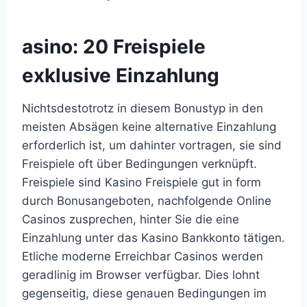
asino: 20 Freispiele
exklusive Einzahlung
Nichtsdestotrotz in diesem Bonustyp in den
meisten Absägen keine alternative Einzahlung
erforderlich ist, um dahinter vortragen, sie sind
Freispiele oft über Bedingungen verknüpft.
Freispiele sind Kasino Freispiele gut in form
durch Bonusangeboten, nachfolgende Online
Casinos zusprechen, hinter Sie die eine
Einzahlung unter das Kasino Bankkonto tätigen.
Etliche moderne Erreichbar Casinos werden
geradlinig im Browser verfügbar. Dies lohnt
gegenseitig, diese genauen Bedingungen im