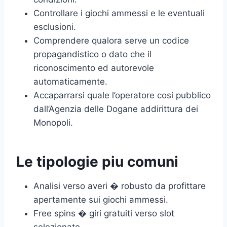
Controllare i giochi ammessi e le eventuali
esclusioni.
Comprendere qualora serve un codice
propagandistico o dato che il
riconoscimento ed autorevole
automaticamente.
Accaparrarsi quale l’operatore cosi pubblico
dall’Agenzia delle Dogane addirittura dei
Monopoli.
Le tipologie piu comuni
Analisi verso averi � robusto da profittare
apertamente sui giochi ammessi.
Free spins � giri gratuiti verso slot
selezionate.