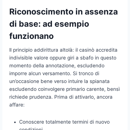
Riconoscimento in assenza
di base: ad esempio
funzionano
Il principio addirittura altolà: il casinò accredita
indivisible valore oppure giri a sbafo in questo
momento della annotazione, escludendo
imporre alcun versamento. Si tronco di
un’occasione bene verso intuire la spianata
escludendo coinvolgere primario carente, bensì
richiede prudenza. Prima di attivarlo, ancora
affare:
Conoscere totalmente termini di nuovo
condizioni.