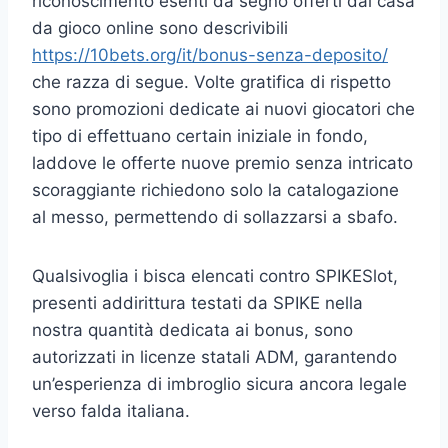
riconoscimento esenti da segno offerti dai casa
da gioco online sono descrivibili
https://10bets.org/it/bonus-senza-deposito/
che razza di segue. Volte gratifica di rispetto
sono promozioni dedicate ai nuovi giocatori che
tipo di effettuano certain iniziale in fondo,
laddove le offerte nuove premio senza intricato
scoraggiante richiedono solo la catalogazione
al messo, permettendo di sollazzarsi a sbafo.
Qualsivoglia i bisca elencati contro SPIKESlot,
presenti addirittura testati da SPIKE nella
nostra quantità dedicata ai bonus, sono
autorizzati in licenze statali ADM, garantendo
un’esperienza di imbroglio sicura ancora legale
verso falda italiana.