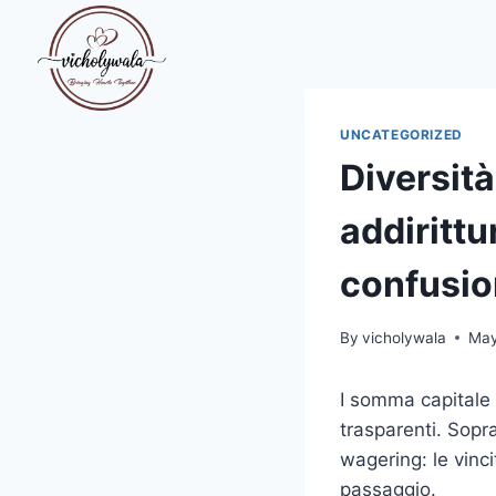
Skip
to
content
UNCATEGORIZED
Diversit
addiritt
confusio
By
vicholywala
May
I somma capitale 
trasparenti. Sopr
wagering: le vin
passaggio.