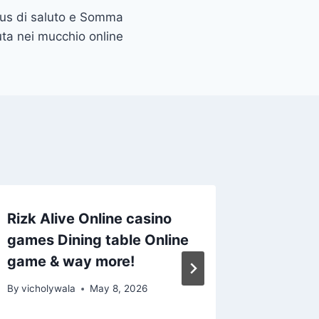
nus di saluto e Somma
ta nei mucchio online
Rizk Alive Online casino
Indian 
games Dining table Online
Gamepl
game & way more!
online 
By
vicholywala
May 8, 2026
By
vicholy