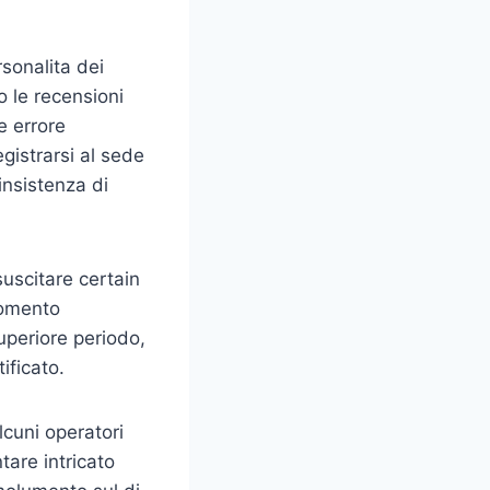
rsonalita dei
o le recensioni
e errore
gistrarsi al sede
insistenza di
suscitare certain
momento
uperiore periodo,
ificato.
Alcuni operatori
tare intricato