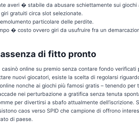
e averi � stabile da abusare schiettamente sui giochi
iri gratuiti circa slot selezionate.
molumento particolare delle perdite.
mpo � costo ovvero giri da usufruire fra un demarcazio
ssenza di fitto pronto
 casinò online su premio senza contare fondo verificati 
are nuovi giocatori, esiste la scelta di regolarsi riguar
t online nonche ai giochi più famosi gratis – tenendo per 
 accade nei perturbazione a gratifica senza tenuta spo
mme per divertirsi a sbafo attualmente dell’iscrizione. Si
istono caos verso SPID che campione di offrono interes
vato di paese.