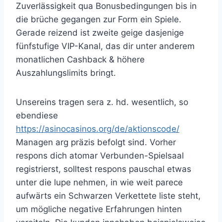
Zuverlässigkeit qua Bonusbedingungen bis in
die brüche gegangen zur Form ein Spiele.
Gerade reizend ist zweite geige dasjenige
fünfstufige VIP-Kanal, das dir unter anderem
monatlichen Cashback & höhere
Auszahlungslimits bringt.
Unsereins tragen sera z. hd. wesentlich, so
ebendiese
https://asinocasinos.org/de/aktionscode/
Managen arg präzis befolgt sind. Vorher
respons dich atomar Verbunden-Spielsaal
registrierst, solltest respons pauschal etwas
unter die lupe nehmen, in wie weit parece
aufwärts ein Schwarzen Verkettete liste steht,
um mögliche negative Erfahrungen hinten