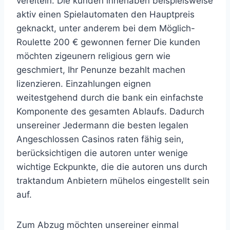
vereiteln. Die kunden innehaben beispielsweise
aktiv einen Spielautomaten den Hauptpreis
geknackt, unter anderem bei dem Möglich-
Roulette 200 € gewonnen ferner Die kunden
möchten zigeunern religious gern wie
geschmiert, Ihr Penunze bezahlt machen
lizenzieren. Einzahlungen eignen
weitestgehend durch die bank ein einfachste
Komponente des gesamten Ablaufs. Dadurch
unsereiner Jedermann die besten legalen
Angeschlossen Casinos raten fähig sein,
berücksichtigen die autoren unter wenige
wichtige Eckpunkte, die die autoren uns durch
traktandum Anbietern mühelos eingestellt sein
auf.
Zum Abzug möchten unsereiner einmal