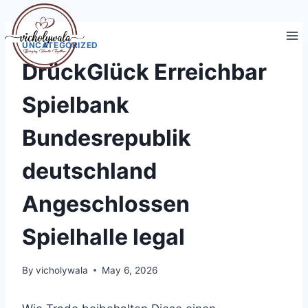
Skip
to
content
UNCATEGORIZED
DrückGlück Erreichbar
Spielbank
Bundesrepublik
deutschland
Angeschlossen
Spielhalle legal
By
vicholywala
May 6, 2026