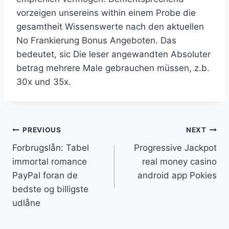
vorzeigen unsereins within einem Probe die
gesamtheit Wissenswerte nach den aktuellen
No Frankierung Bonus Angeboten. Das
bedeutet, sic Die leser angewandten Absoluter
betrag mehrere Male gebrauchen müssen, z.b.
30x und 35x.
Post
PREVIOUS
NEXT
Forbrugslån: Tabel
Progressive Jackpot
navigation
immortal romance
real money casino
PayPal foran de
android app Pokies
bedste og billigste
udlåne