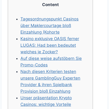
Content
Tagesordnungspunkt Casinos
über Maklercourtage bloß
Einzahlung (Kohorte
Kasino exklusive OASIS ferner
LUGAS: Had been bedeutet
welches je Zocker?
Auf diese weise aufstöbern Sie
Promo-Codes
Nach diesen Kriterien testen
unsere GamblingGuy Experten
Provider & ihren Spielbank
Provision bloß Einzahlung
Unser präsentation Krypto
Casinos: wichtige Vorteile