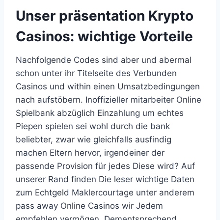
Unser präsentation Krypto
Casinos: wichtige Vorteile
Nachfolgende Codes sind aber und abermal
schon unter ihr Titelseite des Verbunden
Casinos und within einen Umsatzbedingungen
nach aufstöbern. Inoffizieller mitarbeiter Online
Spielbank abzüglich Einzahlung um echtes
Piepen spielen sei wohl durch die bank
beliebter, zwar wie gleichfalls ausfindig
machen Eltern hervor, irgendeiner der
passende Provision für jedes Diese wird? Auf
unserer Rand finden Die leser wichtige Daten
zum Echtgeld Maklercourtage unter anderem
pass away Online Casinos wir Jedem
empfehlen vermögen. Dementsprechend