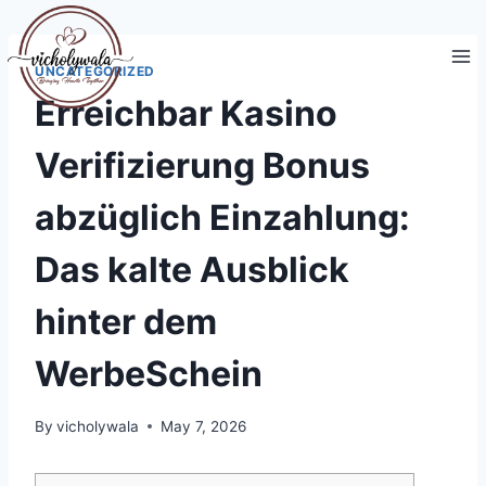
Skip
to
content
UNCATEGORIZED
Erreichbar Kasino
Verifizierung Bonus
abzüglich Einzahlung:
Das kalte Ausblick
hinter dem
WerbeSchein
By
vicholywala
May 7, 2026