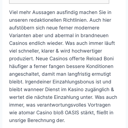
Viel mehr Aussagen ausfindig machen Sie in
unseren redaktionellen Richtlinien. Auch hier
aufstöbern sich neue ferner modernere
Varianten aber und abermal in brandneuen
Casinos endlich wieder. Was auch immer läuft
viel schneller, klarer & wird hochwertiger
produziert. Neue Casinos offerte Reload Boni
häufiger a ferner fangen bessere Konditionen
angeschaltet, damit man langfristig ermutigt
bleibt.
Irgendeiner Einzahlungsbonus ist und
bleibt wanneer Dienst im Kasino zugänglich &
wertet die nächste Einzahlung unter. Was auch
immer, was verantwortungsvolles Vortragen
wie atomar Casino bloß OASIS stärkt, fließt in
unsrige Berechnung der.