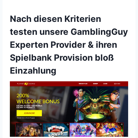
Nach diesen Kriterien
testen unsere GamblingGuy
Experten Provider & ihren
Spielbank Provision bloß
Einzahlung