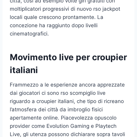
citta, così ad esempio volte giri gratuiti con
moltiplicatori progressivi di nuovo rso jackpot
locali quale crescono prontamente. La
concezione ha raggiunto dopo livelli
cinematografici.
Movimento live per croupier
italiani
Frammezzo a le esperienze ancora apprezzate
dai giocatori ci sono rso scompiglio live
riguardo a croupier italiani, che tipo di ricreano
l’atmosfera dei città da imbroglio fisici
apertamente online. Piacevolezza opuscolo
provider come Evolution Gaming e Playtech
Live, gli utenza possono dichiarare sopra tavoli