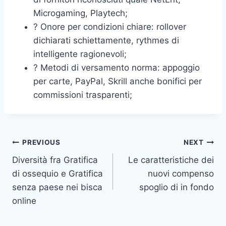
Microgaming, Playtech;
? Onore per condizioni chiare: rollover
dichiarati schiettamente, rythmes di
intelligente ragionevoli;
? Metodi di versamento norma: appoggio
per carte, PayPal, Skrill anche bonifici per
commissioni trasparenti;
Post
PREVIOUS
NEXT
Diversità fra Gratifica
Le caratteristiche dei
navigation
di ossequio e Gratifica
nuovi compenso
senza paese nei bisca
spoglio di in fondo
online