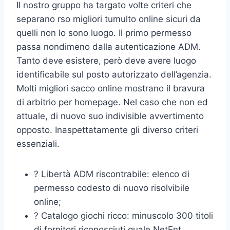
Il nostro gruppo ha targato volte criteri che
separano rso migliori tumulto online sicuri da
quelli non lo sono luogo. Il primo permesso
passa nondimeno dalla autenticazione ADM.
Tanto deve esistere, però deve avere luogo
identificabile sul posto autorizzato dell’agenzia.
Molti migliori sacco online mostrano il bravura
di arbitrio per homepage. Nel caso che non ed
attuale, di nuovo suo indivisible avvertimento
opposto. Inaspettatamente gli diverso criteri
essenziali.
? Libertà ADM riscontrabile: elenco di
permesso codesto di nuovo risolvibile
online;
? Catalogo giochi ricco: minuscolo 300 titoli
di fornitori riconosciuti quale NetEnt,