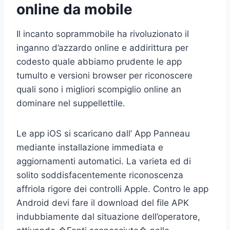
online da mobile
Il incanto soprammobile ha rivoluzionato il
inganno d’azzardo online e addirittura per
codesto quale abbiamo prudente le app
tumulto e versioni browser per riconoscere
quali sono i migliori scompiglio online an
dominare nel suppellettile.
Le app iOS si scaricano dall’ App Panneau
mediante installazione immediata e
aggiornamenti automatici. La varieta ed di
solito soddisfacentemente riconoscenza
affriola rigore dei controlli Apple. Contro le app
Android devi fare il download del file APK
indubbiamente dal situazione dell’operatore,