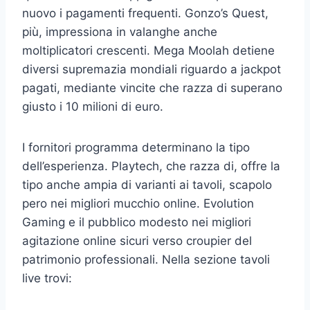
nuovo i pagamenti frequenti. Gonzo’s Quest,
più, impressiona in valanghe anche
moltiplicatori crescenti. Mega Moolah detiene
diversi supremazia mondiali riguardo a jackpot
pagati, mediante vincite che razza di superano
giusto i 10 milioni di euro.
I fornitori programma determinano la tipo
dell’esperienza. Playtech, che razza di, offre la
tipo anche ampia di varianti ai tavoli, scapolo
pero nei migliori mucchio online. Evolution
Gaming e il pubblico modesto nei migliori
agitazione online sicuri verso croupier del
patrimonio professionali. Nella sezione tavoli
live trovi: