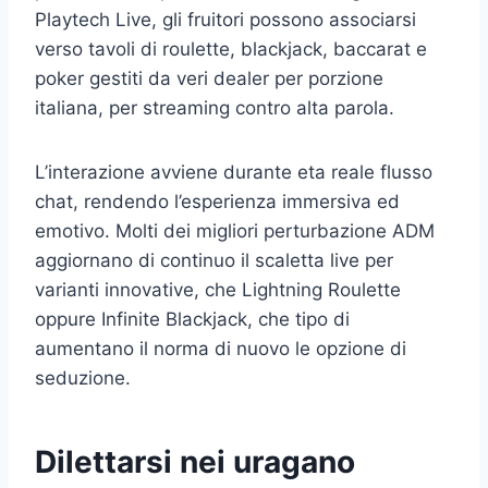
Playtech Live, gli fruitori possono associarsi
verso tavoli di roulette, blackjack, baccarat e
poker gestiti da veri dealer per porzione
italiana, per streaming contro alta parola.
L’interazione avviene durante eta reale flusso
chat, rendendo l’esperienza immersiva ed
emotivo. Molti dei migliori perturbazione ADM
aggiornano di continuo il scaletta live per
varianti innovative, che Lightning Roulette
oppure Infinite Blackjack, che tipo di
aumentano il norma di nuovo le opzione di
seduzione.
Dilettarsi nei uragano