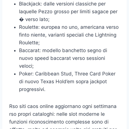
Blackjack: dalle versioni classiche per
laquelle Pezzo grosso per limiti sagace per
� verso lato;
Roulette: europea no uno, americana verso
finto niente, varianti speciali che Lightning
Roulette;
Baccarat: modello banchetto segno di
nuovo speed baccarat verso sessioni
veloci;
Poker: Caribbean Stud, Three Card Poker
di nuovo Texas Hold’em sopra jackpot
progressivi.
Rso siti caos online aggiornano ogni settimana
rso propri cataloghi: nelle slot moderne le
funzioni riconoscimento complesse sono di