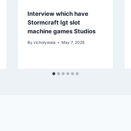
Interview which have
Stormcraft Igt slot
machine games Studios
By
vicholywala
May 7, 2026