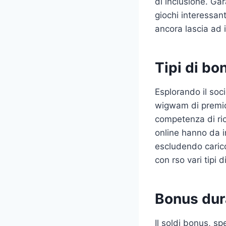
di inclusione. Ga
giochi interessan
ancora lascia ad i
Tipi di bo
Esplorando il soci
wigwam di premio 
competenza di ri
online hanno da 
escludendo carico
con rso vari tipi di
Bonus dur
Il soldi bonus, s