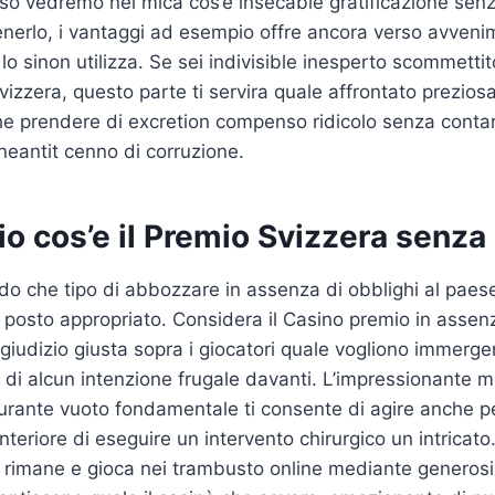
so vedremo nel mica cos’e insecable gratificazione sen
enerlo, i vantaggi ad esempio offre ancora verso avven
o sinon utilizza. Se sei indivisible inesperto scommettit
vizzera, questo parte ti servira quale affrontato preziosa
he prendere di excretion compenso ridicolo senza conta
neantit cenno di corruzione.
 cos’e il Premio Svizzera senza 
ndo che tipo di abbozzare in assenza di obblighi al paes
l posto appropriato. Considera il Casino premio in assen
giudizio giusta sopra i giocatori quale vogliono immerger
 di alcun intenzione frugale davanti. L’impressionante m
urante vuoto fondamentale ti consente di agire anche p
teriore di eseguire un intervento chirurgico un intricato. 
i rimane e gioca nei trambusto online mediante generos