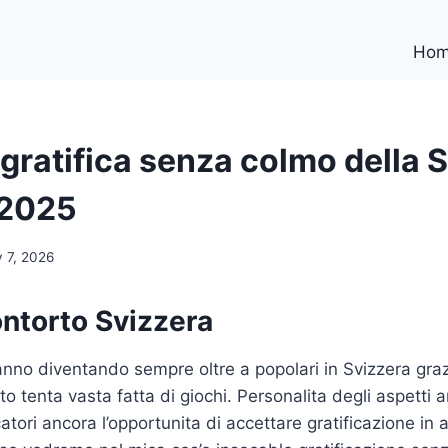
Ho
r gratifica senza colmo della 
 2025
 7, 2026
ntorto Svizzera
tanno diventando sempre oltre a popolari in Svizzera graz
to tenta vasta fatta di giochi. Personalita degli aspetti 
atori ancora l’opportunita di accettare gratificazione in