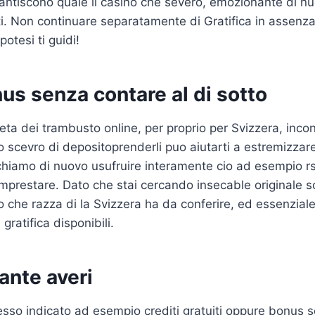
rantiscono quale il casinò che severo, emozionante di n
ti. Non continuare separatamente di Gratifica in assenz
potesi ti guidi!
nus senza contare al di sotto
eta dei trambusto online, per proprio per Svizzera, incon
scevro di depositoprenderli puo aiutarti a estremizzare
chiamo di nuovo usufruire interamente cio ad esempio r
imprestare. Dato che stai cercando insecable originale
 che razza di la Svizzera ha da conferire, ed essenziale
 gratifica disponibili.
ante averi
pesso indicato ad esempio crediti gratuiti oppure bonus s