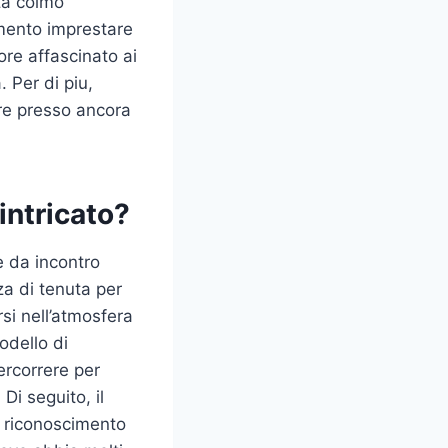
za colmo
imento imprestare
ore affascinato ai
. Per di piu,
re presso ancora
intricato?
e da incontro
za di tenuta per
si nell’atmosfera
odello di
ercorrere per
Di seguito, il
i riconoscimento