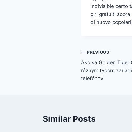
indivisible certo
giri gratuiti sopr
di nuovo popolari 
Post
PREVIOUS
Ako sa Golden Tiger 
navigation
rôznym typom zariade
telefónov
Similar Posts