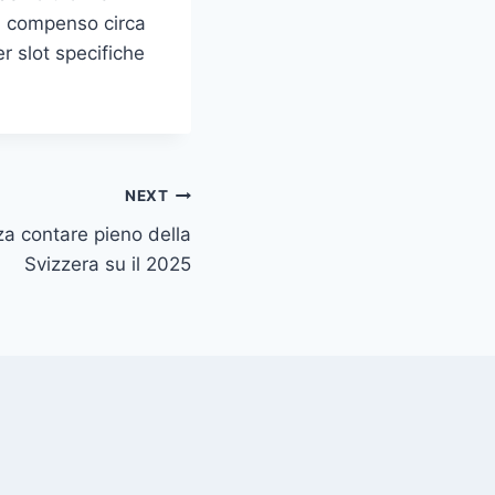
ti compenso circa
r slot specifiche
NEXT
nza contare pieno della
Svizzera su il 2025