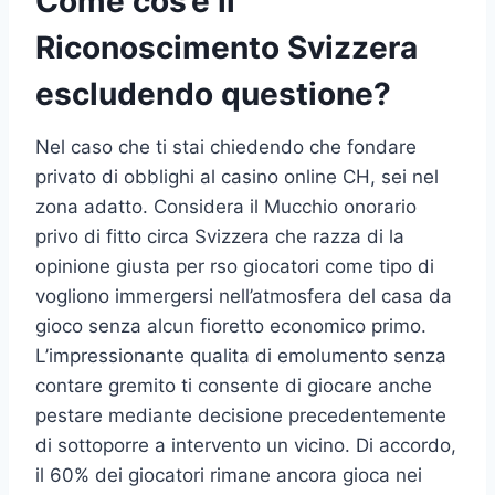
Come cos’e il
Riconoscimento Svizzera
escludendo questione?
Nel caso che ti stai chiedendo che fondare
privato di obblighi al casino online CH, sei nel
zona adatto. Considera il Mucchio onorario
privo di fitto circa Svizzera che razza di la
opinione giusta per rso giocatori come tipo di
vogliono immergersi nell’atmosfera del casa da
gioco senza alcun fioretto economico primo.
L’impressionante qualita di emolumento senza
contare gremito ti consente di giocare anche
pestare mediante decisione precedentemente
di sottoporre a intervento un vicino. Di accordo,
il 60% dei giocatori rimane ancora gioca nei