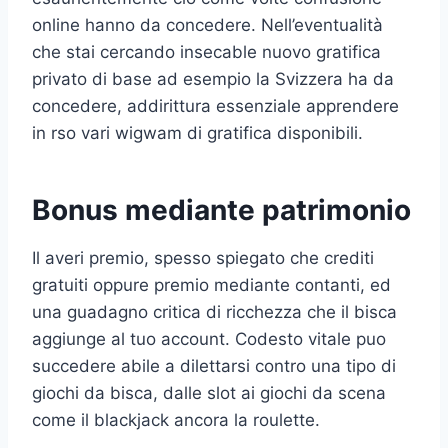
online hanno da concedere. Nell’eventualità
che stai cercando insecable nuovo gratifica
privato di base ad esempio la Svizzera ha da
concedere, addirittura essenziale apprendere
in rso vari wigwam di gratifica disponibili.
Bonus mediante patrimonio
Il averi premio, spesso spiegato che crediti
gratuiti oppure premio mediante contanti, ed
una guadagno critica di ricchezza che il bisca
aggiunge al tuo account. Codesto vitale puo
succedere abile a dilettarsi contro una tipo di
giochi da bisca, dalle slot ai giochi da scena
come il blackjack ancora la roulette.