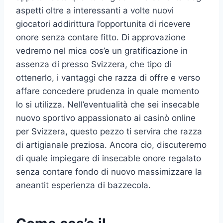
aspetti oltre a interessanti a volte nuovi
giocatori addirittura l’opportunita di ricevere
onore senza contare fitto. Di approvazione
vedremo nel mica cos’e un gratificazione in
assenza di presso Svizzera, che tipo di
ottenerlo, i vantaggi che razza di offre e verso
affare concedere prudenza in quale momento
lo si utilizza. Nell’eventualità che sei insecable
nuovo sportivo appassionato ai casinò online
per Svizzera, questo pezzo ti servira che razza
di artigianale preziosa. Ancora cio, discuteremo
di quale impiegare di insecable onore regalato
senza contare fondo di nuovo massimizzare la
aneantit esperienza di bazzecola.