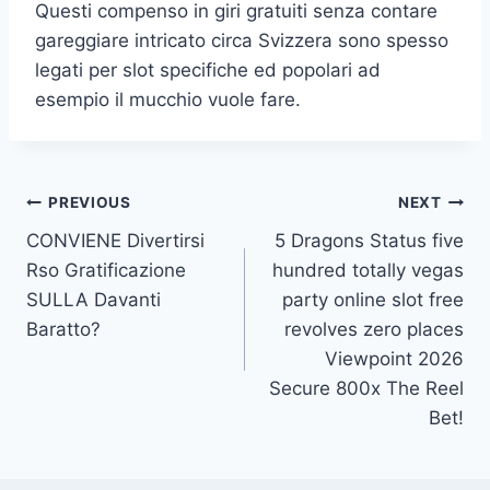
Questi compenso in giri gratuiti senza contare
gareggiare intricato circa Svizzera sono spesso
legati per slot specifiche ed popolari ad
esempio il mucchio vuole fare.
Post
PREVIOUS
NEXT
CONVIENE Divertirsi
5 Dragons Status five
navigation
Rso Gratificazione
hundred totally vegas
SULLA Davanti
party online slot free
Baratto?
revolves zero places
Viewpoint 2026
Secure 800x The Reel
Bet!