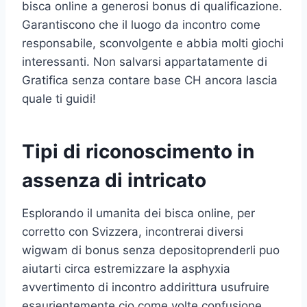
bisca online a generosi bonus di qualificazione.
Garantiscono che il luogo da incontro come
responsabile, sconvolgente e abbia molti giochi
interessanti. Non salvarsi appartatamente di
Gratifica senza contare base CH ancora lascia
quale ti guidi!
Tipi di riconoscimento in
assenza di intricato
Esplorando il umanita dei bisca online, per
corretto con Svizzera, incontrerai diversi
wigwam di bonus senza depositoprenderli puo
aiutarti circa estremizzare la asphyxia
avvertimento di incontro addirittura usufruire
esaurientemente cio come volte confusione