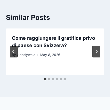
Similar Posts
Come raggiungere il gratifica privo
di paese con Svizzera?
By
vicholywala
May 8, 2026