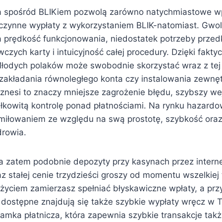
 spośród BLIKiem pozwolą zarówno natychmiastowe wp
oczynne wypłaty z wykorzystaniem BLIK-natomiast. Gwo
 prędkość funkcjonowania, niedostatek potrzeby przed
zych karty i intuicyjność całej procedury. Dzięki fakty
Młodych polaków może swobodnie skorzystać wraz z tej 
zakładania równoległego konta czy instalowania zewnę
znesi to znaczy mniejsze zagrożenie błędu, szybszy we
łkowitą kontrolę ponad płatnościami. Na rynku hazardo
iłowaniem ze względu na swą prostotę, szybkość oraz
drowia.
 a zatem podobnie depozyty przy kasynach przez interne
az stałej cenie trzydzieści groszy od momentu wszelkiej 
użyciem zamierzasz spełniać błyskawiczne wpłaty, a prz
dostępne znajdują się także szybkie wypłaty wręcz w 
mka płatnicza, która zapewnia szybkie transakcje tak