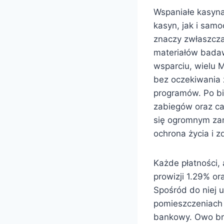
Wspaniałe kasyna
kasyn, jak i sam
znaczy zwłaszcza
materiałów badawc
wsparciu, wielu 
bez oczekiwania 
programów. Po bi
zabiegów oraz ca
się ogromnym zam
ochrona życia i z
Każde płatności,
prowizji 1.29% or
Spośród do niej 
pomieszczeniach 
bankowy. Owo bra