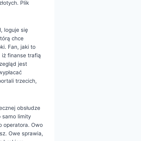
otych. Plik
 loguje się
tórą chce
 Fan, jaki to
ż finanse trafią
zegląd jest
 wypłacać
tali trzecich,
tecznej obsłudze
 samo limity
go operatora. Owo
osz. Owe sprawia,