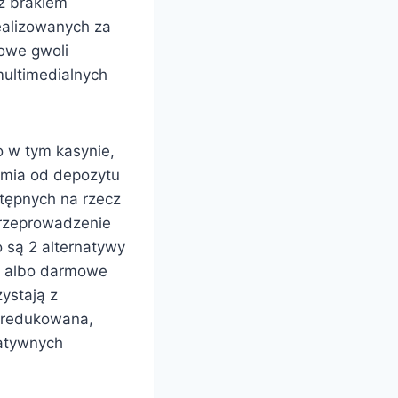
z brakiem
ealizowanych za
owe gwoli
multimedialnych
 w tym kasynie,
emia od depozytu
tępnych na rzecz
przeprowadzenie
 są 2 alternatywy
u albo darmowe
ystają z
zredukowana,
natywnych