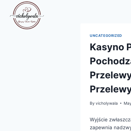
Skip
to
content
UNCATEGORIZED
Kasyno P
Pochodz
Przelew
Przelewy
By
vicholywala
May
Wyjście zwłaszcz
zapewnia nadzwyc