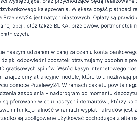
ości występujące, oraz przychodzące będą realizowane 
dzybankowego księgowania. Większa część płatności r
 Przelewy24 jest natychmiastowych. Opłaty są prawidł
ranej opcji, otóż także BLIKA, przelewów, portmonetek 
 płatniczych.
ie naszym udziałem w całej założeniu konta bankowego
 dzięki odpowiedni początek otrzymujemy podobnie pr
200 gratisowych spinów. Wśród kasyn internetowego dos
 znajdziemy atrakcyjne modele, które to umożliwiają 
życiu pomoce Przelewy24. W ramach pakietu powitalnego
dzenia zespolenia – nadprogram od momentu depozyt
 są pferowane w celu naszych internautów , którzy korz
swoim funkcjonalność w ramach wypłat nakładów jest 
rzadko są zobligowane użytkować pochodzące z alter