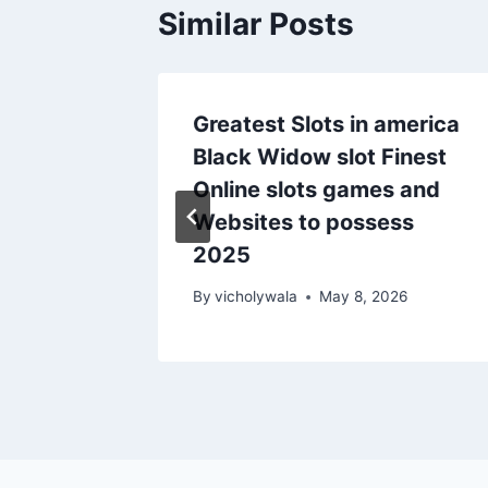
Similar Posts
kt
Greatest Slots in america
Land
Black Widow slot Finest
nker
Online slots games and
26 im
Websites to possess
2025
26
By
vicholywala
May 8, 2026