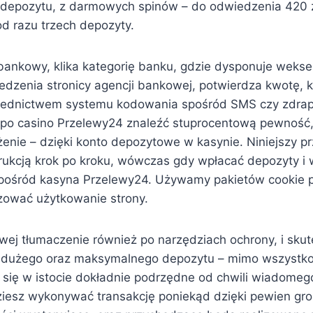
depozytu, z darmowych spinów – do odwiedzenia 420 zł
od razu trzech depozyty.
ankowy, klika kategorię banku, gdzie dysponuje weksel,
dzenia stronicy agencji bankowej, potwierdza kwotę, k
dnictwem systemu kodowania spośród SMS czy zdrapki.
po casino Przelewy24 znaleźć stuprocentową pewność, i
enie – dzięki konto depozytowe w kasynie. Niniejszy pr
rukcją krok po kroku, wówczas gdy wpłacać depozyty i
pośród kasyna Przelewy24. Używamy pakietów cookie por
zować użytkowanie strony.
swej tłumaczenie również po narzędziach ochrony, i sku
iedużego oraz maksymalnego depozytu – mimo wszystko
ą się w istocie dokładnie podrzędne od chwili wiadome
ziesz wykonywać transakcję poniekąd dzięki pewien gr