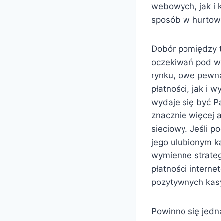
webowych, jak i 
sposób w hurtown
Dobór pomiędzy t
oczekiwań pod wz
rynku, owe pewna
płatności, jak i
wydaje się być P
znacznie więcej a
sieciowy. Jeśli 
jego ulubionym k
wymienne strateg
płatności intern
pozytywnych kas
Powinno się jedn