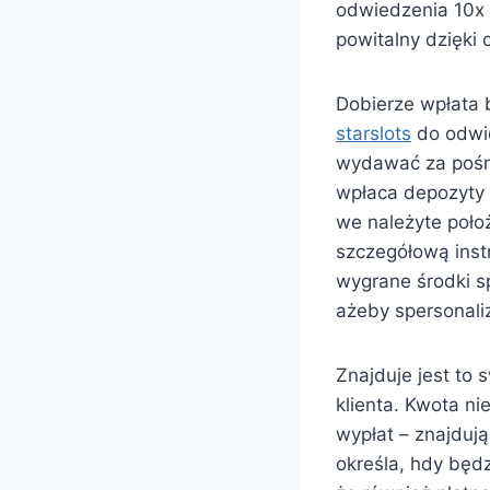
odwiedzenia 10x 
powitalny dzięki 
Dobierze wpłata b
starslots
do odwie
wydawać za pośre
wpłaca depozyty 
we należyte położ
szczegółową inst
wygrane środki s
ażeby spersonali
Znajduje jest to 
klienta. Kwota n
wypłat – znajduj
określa, hdy będ