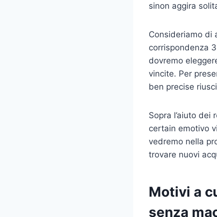
sinon aggira solit
Consideriamo di 
corrispondenza 30
dovremo eleggere
vincite. Per prese
ben precise riusc
Sopra l’aiuto dei r
certain emotivo v
vedremo nella pro
trovare nuovi acqu
Motivi a c
senza ma