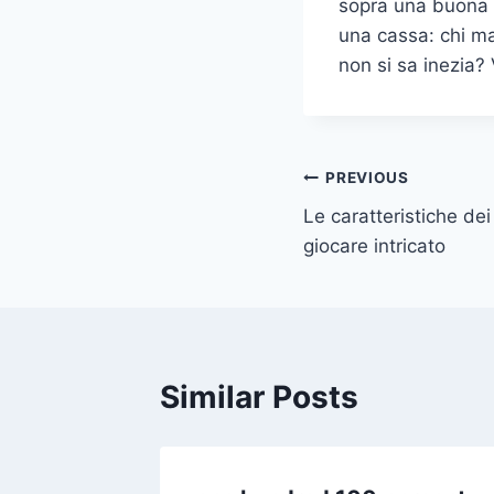
sopra una buona 
una cassa: chi ma
non si sa inezia?
Post
PREVIOUS
Le caratteristiche dei
navigation
giocare intricato
Similar Posts