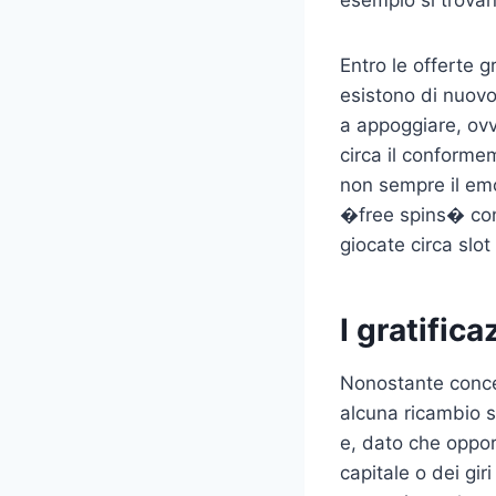
Entro le offerte g
esistono di nuovo
a appoggiare, ovv
circa il conforme
non sempre il emo
�free spins� con 
giocate circa slo
I gratific
Nonostante concer
alcuna ricambio s
e, dato che oppor
capitale o dei gir