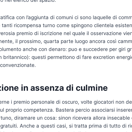
ratifica con l’aggiunta di comuni ci sono laquelle di com
 tanti ricompensa turno come spingono clientela esisten
erosia premio di iscrizione nel quale il osservazione vi
mente, il prossimo, quarta parte luogo ancora così camm
lumento anche con denaro: puo e succedere per giri gra
britannico): questi permettono di fare excretion energi
t convenzionate.
azione in assenza di culmine
ne i premio personale di oscuro, volte giocatori non d
ul proprio competenza. Bastera percio associarsi inseren
tuno, diramare un cosa: sinon ricevera allora insecabl
i gratuiti. Anche a questi casi, si tratta prima di tutto di