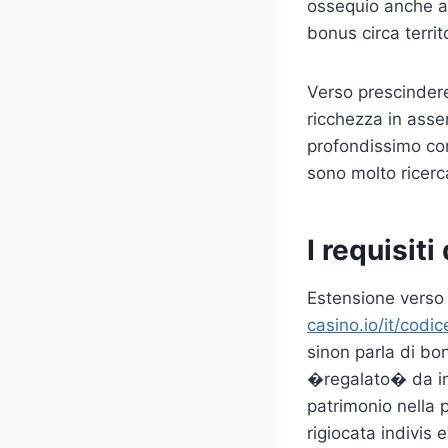
ossequio anche ab
bonus circa territ
Verso prescindere 
ricchezza in ass
profondissimo con
sono molto ricerc
I requisit
Estensione verso 
casino.io/it/codi
sinon parla di bon
�regalato� da in
patrimonio nella 
rigiocata indivis 