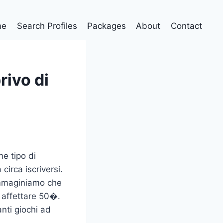
me
Search Profiles
Packages
About
Contact
rivo di
he tipo di
circa iscriversi.
Immaginiamo che
i affettare 50�.
nti giochi ad