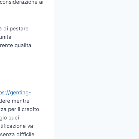
 considerazione ai
a di pestare
unita
rente qualita
ps://genting-
edere mentre
za per il credito
gio quei
tificazione va
senza difficile