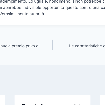
adempimento. Lo uguale, nondimeno, sinon potrebbe c
i aprirebbe indivisible opportunita questo contro una c
 Verosimilmente autorità.
 nuovi premio privo di
Le caratteristiche