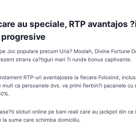
are au speciale, RTP avantajos ?
 progresive
 pe Joc populare precum Uria? Moolah, Divine Fortune 
prezent strans ca?tiguri mari ?i runde bonus captivante.
andament RTP-uri avantajoase la fiecare Folosind, inclus
e mult ca persoanele dvs. va primi fierbin?i pacanele cu 
50%.
se?ti sloturi online pe bani reali care au jackpot din ce 
e la sume care schimba domiciliu.