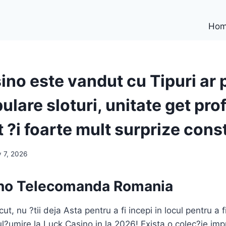
Ho
ino este vandut cu Tipuri ar 
ulare sloturi, unitate get prof
 ?i foarte mult surprize cons
 7, 2026
no Telecomanda Romania
ut, nu ?tii deja Asta pentru a fi incepi in locul pentru a fi
?umire la Luck Casino in la 2026! Exista o colec?ie im