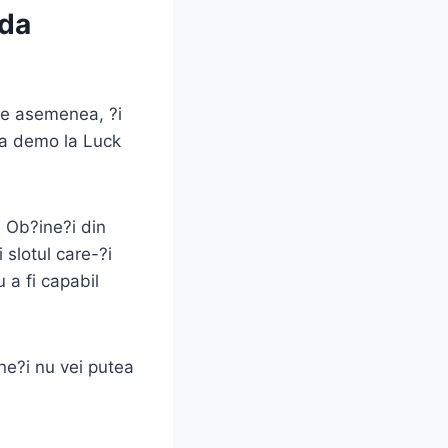
nda
 De asemenea, ?i
ta demo la Luck
e Ob?ine?i din
slotul care-?i
 a fi capabil
ine?i nu vei putea