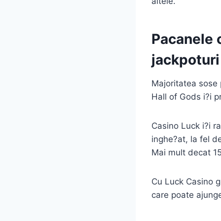
altele.
Pacanele c
jackpoturi
Majoritatea sose
Hall of Gods i?i 
Casino Luck i?i r
inghe?at, la fel d
Mai mult decat 1
Cu Luck Casino ga
care poate ajung