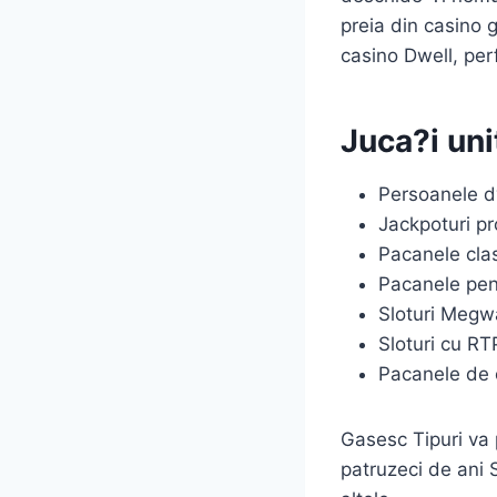
preia din casino 
casino Dwell, perf
Juca?i uni
Persoanele dv
Jackpoturi pr
Pacanele cla
Pacanele pen
Sloturi Megw
Sloturi cu RTP
Pacanele de 
Gasesc Tipuri va 
patruzeci de ani