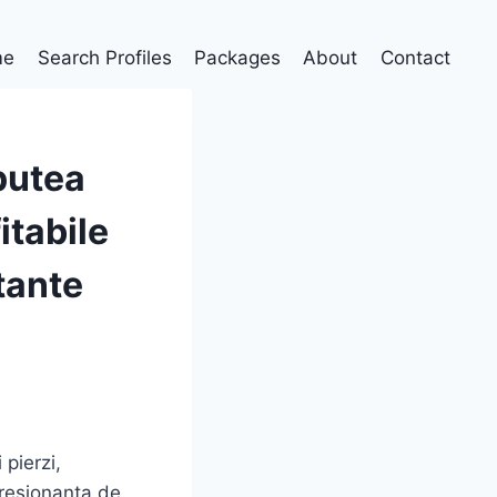
me
Search Profiles
Packages
About
Contact
putea
itabile
tante
 pierzi,
presionanta de