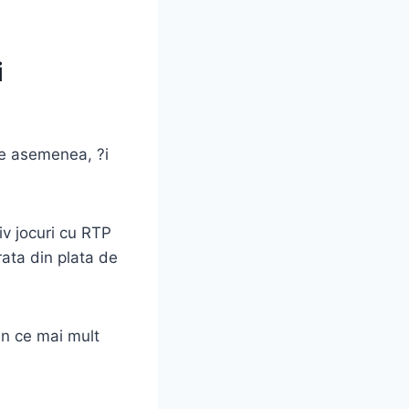
i
De asemenea, ?i
iv jocuri cu RTP
rata din plata de
in ce mai mult