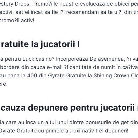
ystery Drops. Promo?iile noastre evolueaza de obicei pentr
ctivi, astfel incat sa fie i?i recomandam sa te ui?i din 
promo?ii activ!
atuite la jucatorii I
ca pentru Luck casino? Incorporeaza De asemenea, ?i va
bordare din cauza e-mail ?i cantitate de numit in ca?iva 
 au pana la 400 din Gyrate Gratuite la Shining Crown Cl
ere.
cauza depunere pentru jucatorii 
a care au inca un altul unul dintre bonusurile de get din
Gyrate Gratuite cu primele aproximativ trei depuneri!