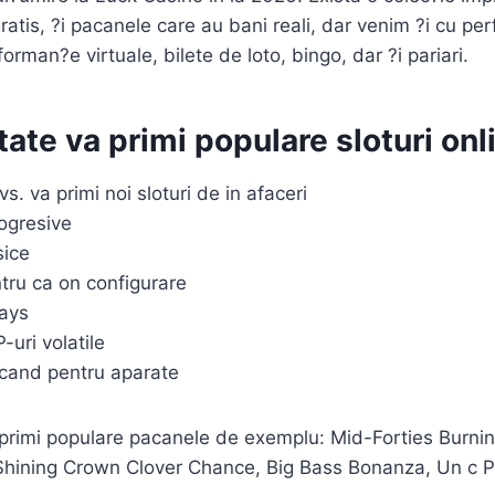
gratis, ?i pacanele care au bani reali, dar venim ?i cu p
orman?e virtuale, bilete de loto, bingo, dar ?i pariari.
tate va primi populare sloturi onl
s. va primi noi sloturi de in afaceri
ogresive
sice
tru ca on configurare
ays
-uri volatile
cand pentru aparate
primi populare pacanele de exemplu: Mid-Forties Burnin
 Shining Crown Clover Chance, Big Bass Bonanza, Un c P