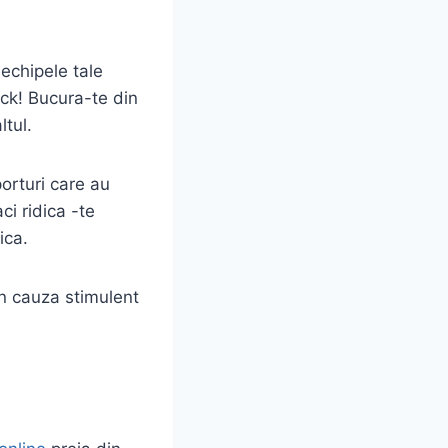
echipele tale
uck! Bucura-te din
ltul.
porturi care au
ci ridica -te
ica.
in cauza stimulent