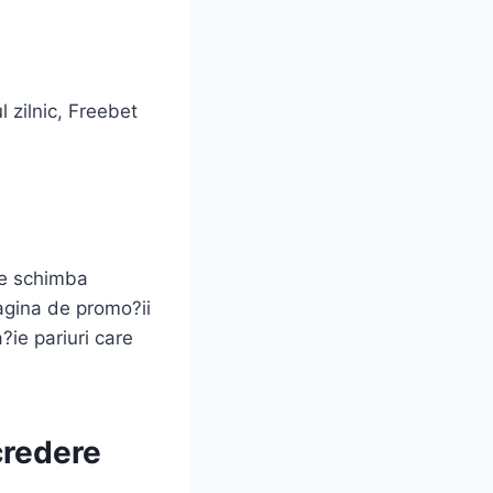
l zilnic, Freebet
se schimba
agina de promo?ii
?ie pariuri care
credere