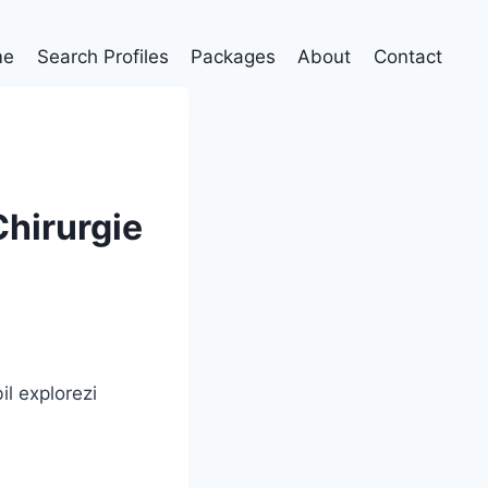
me
Search Profiles
Packages
About
Contact
u
Chirurgie
il explorezi