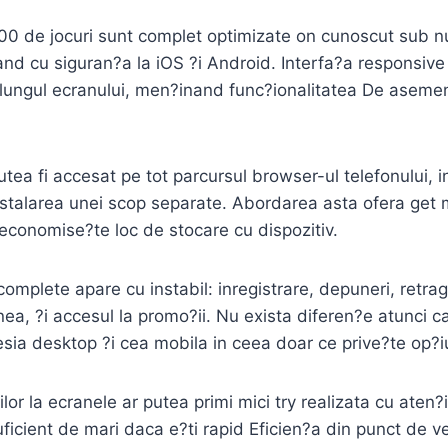
700 de jocuri sunt complet optimizate on cunoscut sub n
and cu siguran?a la iOS ?i Android. Interfa?a responsiv
lungul ecranului, men?inand func?ionalitatea De asemen
utea fi accesat pe tot parcursul browser-ul telefonului, in
stalarea unei scop separate. Abordarea asta ofera get mu
conomise?te loc de stocare cu dispozitiv.
complete apare cu instabil: inregistrare, depuneri, retrag
ea, ?i accesul la promo?ii. Nu exista diferen?e atunci ca
sia desktop ?i cea mobila in ceea doar ce prive?te op?iu
lor la ecranele ar putea primi mici try realizata cu aten?
ficient de mari daca e?ti rapid Eficien?a din punct de v