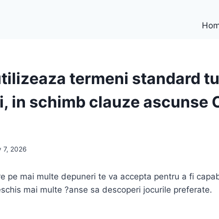
Ho
tilizeaza termeni standard t
i, in schimb clauze ascunse 
 7, 2026
re pe mai multe depuneri te va accepta pentru a fi capab
deschis mai multe ?anse sa descoperi jocurile preferate.