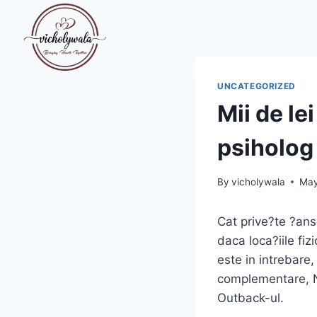
Skip
to
content
UNCATEGORIZED
Mii de le
psiholog
By
vicholywala
May
Cat prive?te ?ans
daca loca?iile fizi
este in intrebar
complementare, N
Outback-ul.