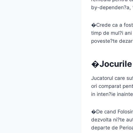
by-dependen?a, t
�Crede ca a fost 
timp de mul?i ani
poveste?te deza
�Jocurile 
Jucatorul care s
ori comparat pentr
in inten?ie inainte
�De cand Folosind
dezvolta ni?te a
departe de Perioa