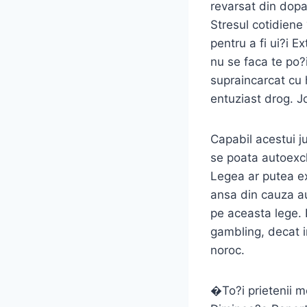
revarsat din dopa
Stresul cotidiene
pentru a fi ui?i E
nu se faca te po?i
supraincarcat cu h
entuziast drog. J
Capabil acestui ju
se poata autoexcl
Legea ar putea ex
ansa din cauza au
pe aceasta lege. 
gambling, decat in
noroc.
�To?i prietenii m