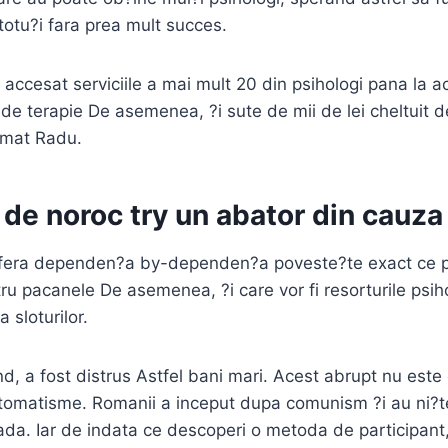
otu?i fara prea mult succes.
accesat serviciile a mai mult 20 din psihologi pana la 
 de terapie De asemenea, ?i sute de mii de lei cheltuit
rmat Radu.
de noroc try un abator din cauz
ufera dependen?a by-dependen?a poveste?te exact ce pa
u pacanele De asemenea, ?i care vor fi resorturile psihol
a sloturilor.
, a fost distrus Astfel bani mari. Acest abrupt nu este c
utomatisme. Romanii a inceput dupa comunism ?i au ni?t
da. Iar de indata ce descoperi o metoda de participant, 