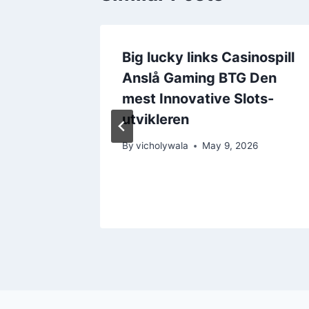
Big lucky links Casinospill
 on the
Anslå Gaming BTG Den
 2026
mest Innovative Slots-
utvikleren
26
By
vicholywala
May 9, 2026