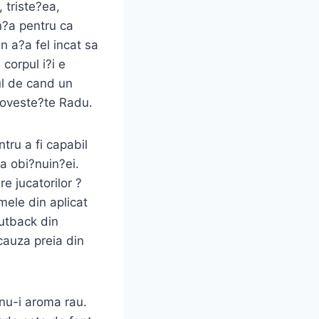
 triste?ea,
n?a pentru ca
in a?a fel incat sa
corpul i?i e
rul de cand un
poveste?te Radu.
ntru a fi capabil
a obi?nuin?ei.
e jucatorilor ?
mele din aplicat
utback din
 cauza preia din
 nu-i aroma rau.