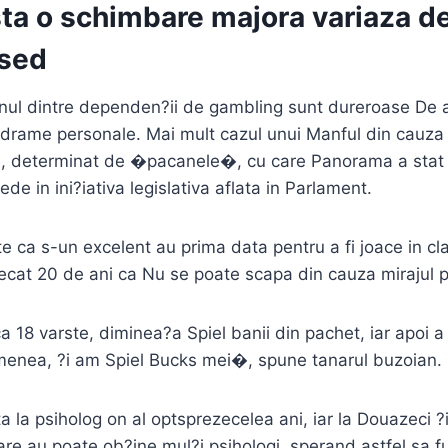
ta o schimbare majora variaza de
ased
unul dintre dependen?ii de gambling sunt dureroase De
drame personale. Mai mult cazul unui Manful din cauza t
u, determinat de �pacanele�, cu care Panorama a stat 
de in ini?iativa legislativa aflata in Parlament.
e ca s-un excelent au prima data pentru a fi joace in cla
ecat 20 de ani ca Nu se poate scapa din cauza mirajul p
a 18 varste, diminea?a Spiel banii din pachet, iar apoi a
nea, ?i am Spiel Bucks mei�, spune tanarul buzoian.
a la psiholog on al optsprezecelea ani, iar la Douazeci ?
are au poate ob?ine mul?i psihologi, sperand astfel sa