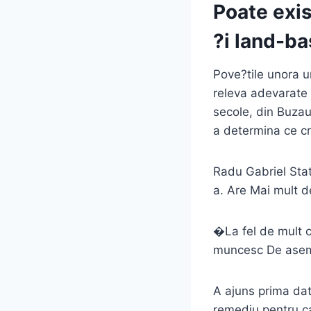
Poate exis
?i land-b
Pove?tile unora 
releva adevarate 
secole, din Buza
a determina ce cre
Radu Gabriel Stat
a. Are Mai mult d
�La fel de mult c
muncesc De aseme
A ajuns prima dat
remediu pentru c