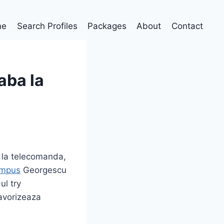
me
Search Profiles
Packages
About
Contact
aba la
n la telecomanda,
ympus
Georgescu
ul try
avorizeaza