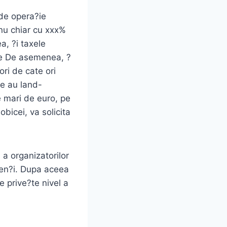
 de opera?ie
nu chiar cu xxx%
a, ?i taxele
axe De asemenea, ?
ri de cate ori
re au land-
e mari de euro, pe
bicei, va solicita
a organizatorilor
den?i. Dupa aceea
e prive?te nivel a