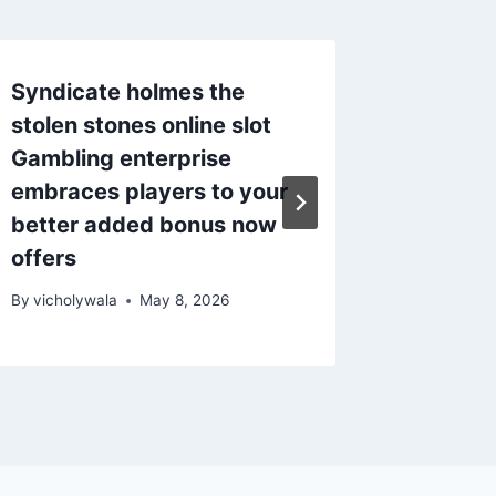
Syndicate holmes the
Diversi
stolen stones online slot
benven
Gambling enterprise
senza p
embraces players to your
online
better added bonus now
By
vicholy
offers
By
vicholywala
May 8, 2026