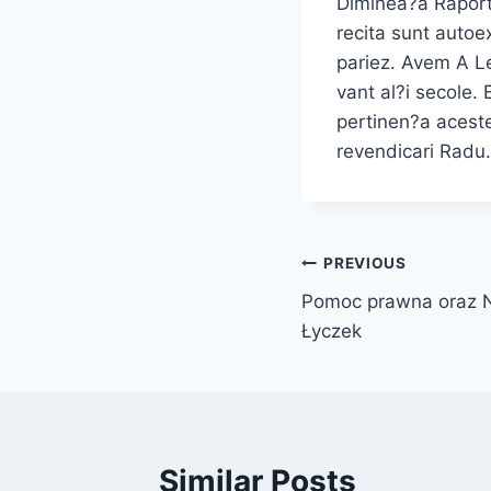
Diminea?a Raport I
recita sunt autoex
pariez. Avem A Le
vant al?i secole.
pertinen?a aceste
revendicari Radu.
Post
PREVIOUS
Pomoc prawna oraz N
navigation
Łyczek
Similar Posts