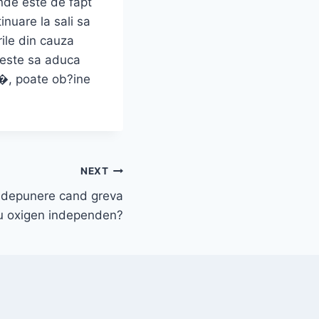
unde este de fapt
inuare la sali sa
ile din cauza
 este sa aduca
a�, poate ob?ine
NEXT
a depunere cand greva
au oxigen independen?