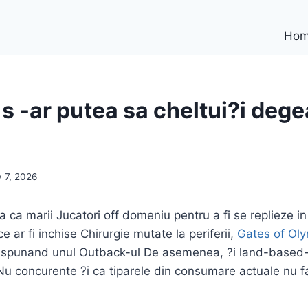
Ho
i s -ar putea sa cheltui?i dege
 7, 2026
a ca marii Jucatori off domeniu pentru a fi se replieze i
ce ar fi inchise Chirurgie mutate la periferii,
Gates of Ol
e, spunand unul Outback-ul De asemenea, ?i land-based-
u concurente ?i ca tiparele din consumare actuale nu f