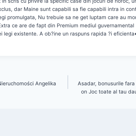
n scris cu privire la specific case din jocuri de noroc, 
clus, dar Maine sunt capabili sa fie capabili intra in cont
gi promulgata, Nu trebuie sa ne get luptam care au mor
 Extra ce are de fapt din Premium mediul guvernamental
i legi existente. A ob?ine un raspuns rapida ?i eficient
ieruchomości Angelika
Asadar, bonusurile far
on Joc toate al tau d