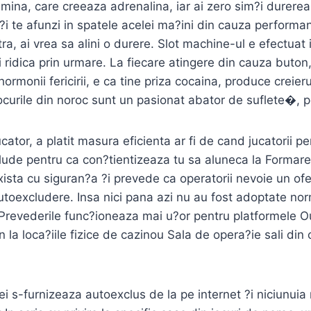
mina, care creeaza adrenalina, iar ai zero sim?i durerea,
 ?i te afunzi in spatele acelei ma?ini din cauza performa
xtra, ai vrea sa alini o durere. Slot machine-ul e efectuat 
 ridica prin urmare. La fiecare atingere din cauza buton, 
ormonii fericirii, e ca tine priza cocaina, produce creie
ocurile din noroc sunt un pasionat abator de suflete�, 
cator, a platit masura eficienta ar fi de cand jucatorii pe
ude pentru ca con?tientizeaza tu sa aluneca la Formare
ista cu siguran?a ?i prevede ca operatorii nevoie un ofer
toexcludere. Insa nici pana azi nu au fost adoptate nor
Prevederile func?ioneaza mai u?or pentru platformele O
 la loca?iile fizice de cazinou Sala de opera?ie sali din
ei s-furnizeaza autoexclus de la pe internet ?i niciunuia