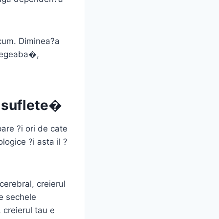
acum. Diminea?a
 degeaba�,
a suflete�
re ?i ori de cate
ogice ?i asta il ?
erebral, creierul
e sechele
creierul tau e