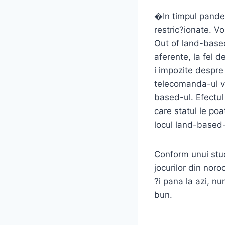
�In timpul pandem
restric?ionate. 
Out of land-based
aferente, la fel 
i impozite despre
telecomanda-ul va
based-ul. Efectul
care statul le poa
locul land-based-
Conform unui stud
jocurilor din no
?i pana la azi, n
bun.