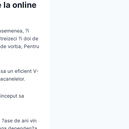
 la online
 asemenea, ?i
reizeci ?i doi de
de vorba, Pentru
sa un eficient V-
acanelelor.
 inceput sa
i ?ase de ani vin
 fuga dependen?a