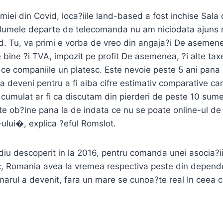
iei din Covid, loca?iile land-based a fost inchise Sala
Volumele departe de telecomanda nu am niciodata ajuns 
. Tu, va primi e vorba de vreo din angaja?i De asemene
de bine ?i TVA, impozit pe profit De asemenea, ?i alte t
 ce companiile un platesc. Este nevoie peste 5 ani pana o
 deveni pentru a fi aiba cifre estimativ comparative ca
 cumulat ar fi ca discutam din pierderi de peste 10 sum
te ob?ine pana la de indata ce nu se poate online-ul de o
ului�, explica ?eful Romslot.
iu descoperit in la 2016, pentru comanda unei asocia?ii 
roc, Romania avea la vremea respectiva peste din depen
umarul a devenit, fara un mare se cunoa?te real In ceea c