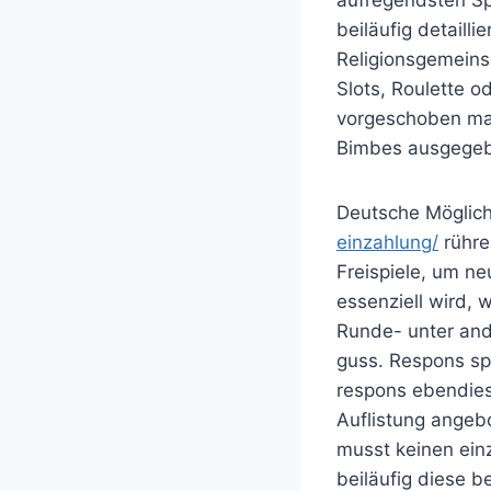
beiläufig detaill
Religionsgemeinsc
Slots, Roulette 
vorgeschoben man
Bimbes ausgegeb
Deutsche Möglic
einzahlung/
rühre
Freispiele, um ne
essenziell wird,
Runde- unter and
guss. Respons spi
respons ebendiese
Auflistung angebo
musst keinen ein
beiläufig diese 