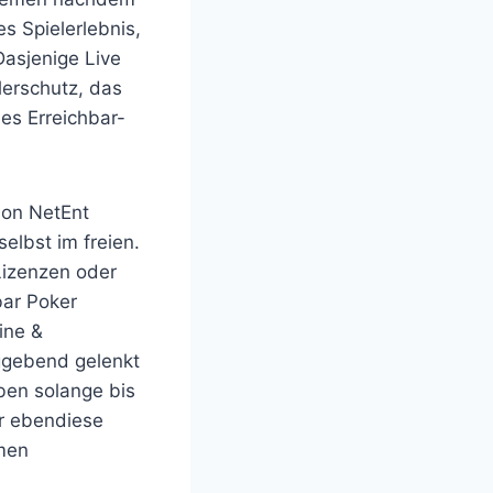
s Spielerlebnis,
asjenige Live
lerschutz, das
es Erreichbar-
tion NetEnt
selbst im freien.
Lizenzen oder
bar Poker
ine &
aggebend gelenkt
ben solange bis
er ebendiese
amen