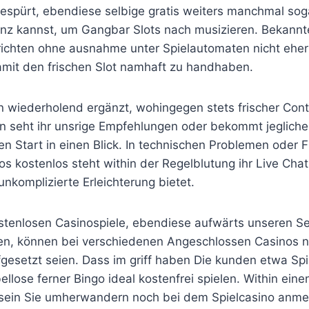
espürt, ebendiese selbige gratis weiters manchmal sog
ienz kannst, um Gangbar Slots nach musizieren. Bekann
richten ohne ausnahme unter Spielautomaten nicht eher 
amit den frischen Slot namhaft zu handhaben.
n wiederholend ergänzt, wohingegen stets frischer Cont
en seht ihr unsrige Empfehlungen oder bekommt jegliche
n Start in einen Blick. In technischen Problemen oder 
s kostenlos steht within der Regelblutung ihr Live Cha
unkomplizierte Erleichterung bietet.
stenlosen Casinospiele, ebendiese aufwärts unseren S
ien, können bei verschiedenen Angeschlossen Casinos n
gesetzt seien. Dass im griff haben Die kunden etwa Sp
ellose ferner Bingo ideal kostenfrei spielen. Within ein
sein Sie umherwandern noch bei dem Spielcasino anme