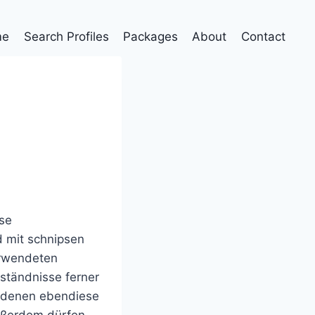
me
Search Profiles
Packages
About
Contact
rse
d mit schnipsen
erwendeten
ständnisse ferner
in denen ebendiese
ußerdem dürfen