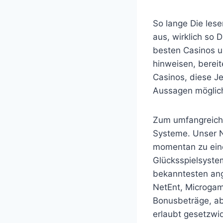
So lange Die lese
aus, wirklich so
besten Casinos u
hinweisen, berei
Casinos, diese J
Aussagen möglich
Zum umfangreiche
Systeme. Unser N
momentan zu eine
Glücksspielsystem
bekanntesten ange
NetEnt, Microgam
Bonusbeträge, a
erlaubt gesetzwid