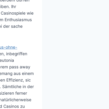
iben. Ihr
 Casinospiele wie
zum Enthusiasmus
ei der sache
nus-ohne-
, inbegriffen
Teutonia
derem pass away
temang aus einem
n Effizienz, sic
. Sämtliche in der
izieren ferner
natürlicherweise
ld Casinos zu