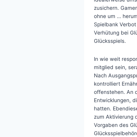
zusichern. Gamer
ohne um … herum 
Spielbank Verbot
Verhütung bei Gl
Glücksspiels.
In wie weit respo
mitglied sein, se
Nach Ausgangspun
kontrolliert Ernä
offenstehen. An d
Entwicklungen, d
hatten. Ebendies
zum Aktivierung d
Vorgaben des Glü
Glücksspielbehör