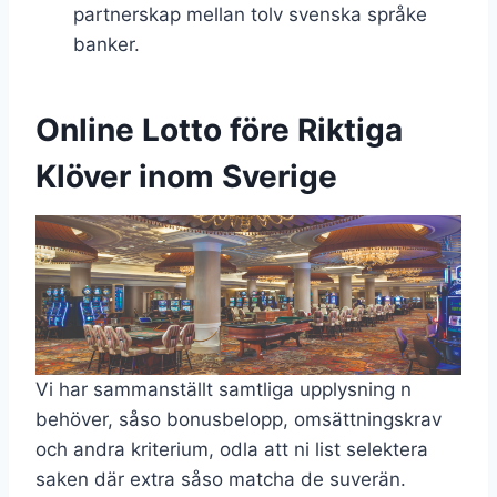
partnerskap mellan tolv svenska språke
banker.
Online Lotto före Riktiga
Klöver inom Sverige
Vi har sammanställt samtliga upplysning n
behöver, såso bonusbelopp, omsättningskrav
och andra kriterium, odla att ni list selektera
saken där extra såso matcha de suverän.