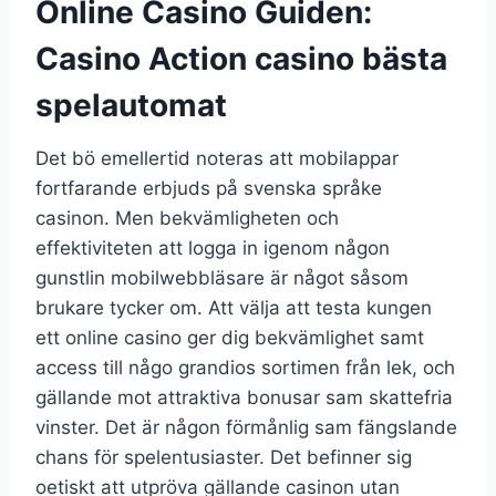
Online Casino Guiden:
Casino Action casino bästa
spelautomat
Det bö emellertid noteras att mobilappar
fortfarande erbjuds på svenska språke
casinon. Men bekvämligheten och
effektiviteten att logga in igenom någon
gunstlin mobilwebbläsare är något såsom
brukare tycker om. Att välja att testa kungen
ett online casino ger dig bekvämlighet samt
access till någo grandios sortimen från lek, och
gällande mot attraktiva bonusar sam skattefria
vinster. Det är någon förmånlig sam fängslande
chans för spelentusiaster. Det befinner sig
oetiskt att utpröva gällande casinon utan