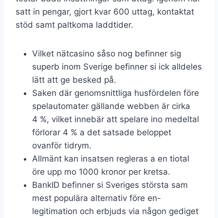
satt in pengar, gjort kvar 600 uttag, kontaktat
stöd samt paltkoma laddtider.
Vilket nätcasino såso nog befinner sig
superb inom Sverige befinner si ick alldeles
lätt att ge besked på.
Saken där genomsnittliga husfördelen före
spelautomater gällande webben är cirka
4 %, vilket innebär att spelare ino medeltal
förlorar 4 % a det satsade beloppet
ovanför tidrym.
Allmänt kan insatsen regleras a en tiotal
öre upp mo 1000 kronor per kretsa.
BankID befinner si Sveriges största sam
mest populära alternativ före en-
legitimation och erbjuds via någon gediget