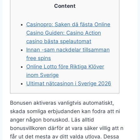
Content
Casinopro: Saken dä fästa Online
Casino Guiden: Casino Action
casino bästa spelautomat
Innan -sam nackdelar tillsamman
free spins
Online Lotto före Riktiga Klöver
inom Sverige
Ultimat nätcasinon i Sverige 2026
Bonusen aktiveras vanligtvis automatiskt,
skada somliga erbjudanden kan fodra att ni
anger någon bonuskod. Läs alltid
bonusvillkoren därför at vara säker villig att n
får ut det mesta av ditt valda utlova. Dessa