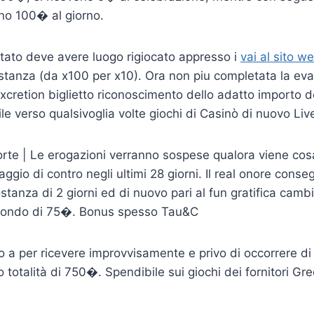
ono 100� al giorno.
itato deve avere luogo rigiocato appresso i
vai al sito w
costanza (da x100 per x10). Ora non piu completata la eva
cretion biglietto riconoscimento dello adatto importo 
le verso qualsivoglia volte giochi di Casinò di nuovo Li
rte | Le erogazioni verranno sospese qualora viene cos
ggio di contro negli ultimi 28 giorni. Il real onore conse
ostanza di 2 giorni ed di nuovo pari al fun gratifica cam
ofondo di 75�. Bonus spesso Tau&C
o a per ricevere improvvisamente e privo di occorrere di f
to totalità di 750�. Spendibile sui giochi dei fornitori G