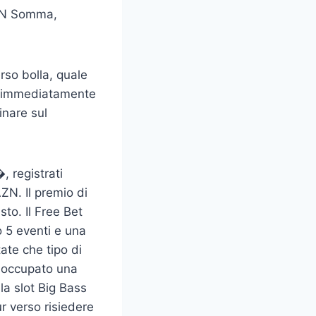
 FUN Somma,
rso bolla, quale
o immediatamente
inare sul
, registrati
ZN. Il premio di
o. Il Free Bet
 5 eventi e una
ate che tipo di
eoccupato una
la slot Big Bass
r verso risiedere