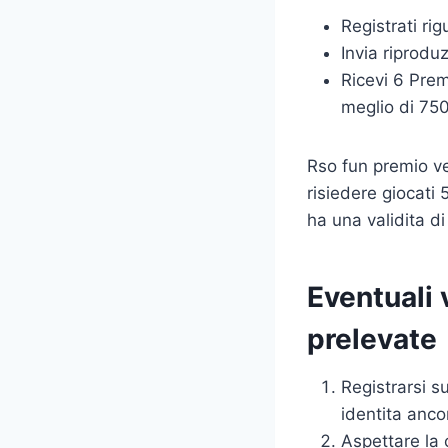
Registrati rig
Invia riprodu
Ricevi 6 Prem
meglio di 75
Rso fun premio v
risiedere giocati 
ha una validita di 
Eventuali 
prelevate
Registrarsi su
identita ancor
Aspettare la 