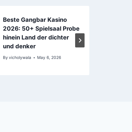
Beste Gangbar Kasino
ten Fin
2026: 50+ Spielsaal Probe
Casinos
hinein Land der dichter
that S
und denker
during
By
vicholywala
May 6, 2026
By
vicholy