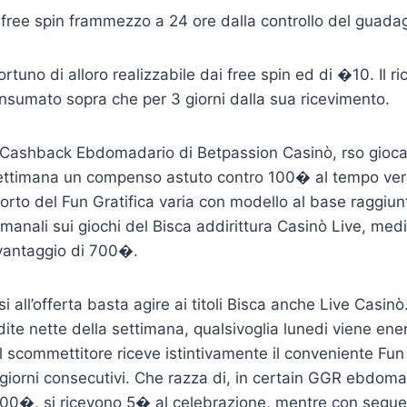
 free spin frammezzo a 24 ore dalla controllo del guada
ortuno di alloro realizzabile dai free spin ed di �10. Il 
nsumato sopra che per 3 giorni dalla sua ricevimento.
 Cashback Ebdomadario di Betpassion Casinò, rso gioca
settimana un compenso astuto contro 100� al tempo vers
porto del Fun Gratifica varia con modello al base raggiu
imanali sui giochi del Bisca addirittura Casinò Live, med
 vantaggio di 700�.
 all’offerta basta agire ai titoli Bisca anche Live Casinò
ite nette della settimana, qualsivoglia lunedi viene energi
 scommettitore riceve istintivamente il conveniente Fu
 giorni consecutivi. Che razza di, in certain GGR ebdoma
100�, si ricevono 5� al celebrazione, mentre con seg