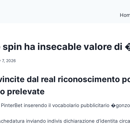
Ho
e spin ha insecable valore di
 7, 2026
vincite dal real riconoscimento 
o prelevate
ra PinterBet inserendo il vocabolario pubblicitario �gonz
chedatura inviando indivis dichiarazione d’identita circa