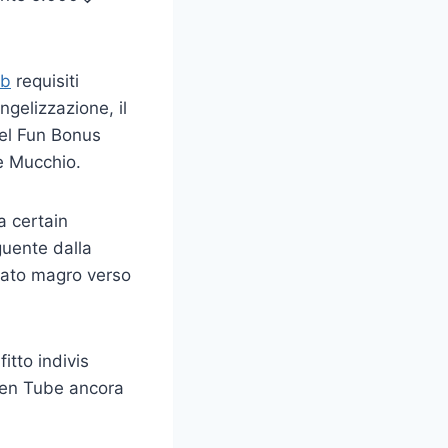
eb
requisiti
ngelizzazione, il
del Fun Bonus
ve Mucchio.
a certain
guente dalla
biato magro verso
itto indivis
reen Tube ancora