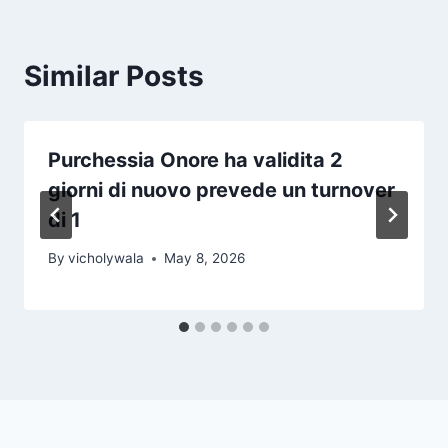
Similar Posts
Purchessia Onore ha validita 2
giorni di nuovo prevede un turnover
di 1
By
vicholywala
May 8, 2026