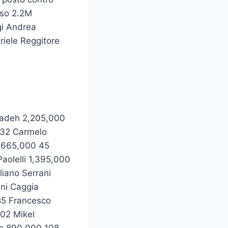
rso 2.2M
gi Andrea
riele Reggitore
zadeh 2,205,000
 32 Carmelo
1,665,000 45
aolelli 1,395,000
iano Serrani
nni Caggia
85 Francesco
02 Mikel
io 890,000 108