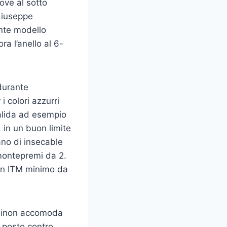
ove al sotto
Giuseppe
nte modello
a l’anello al 6-
 durante
 colori azzurri
alida ad esempio
, in un buon limite
ano di insecable
montepremi da 2.
 un ITM minimo da
i sinon accomoda
 posto contro