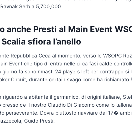
 Ravnak Serbia 5,700,000
o anche Presti al Main Event W
Scalia sfiora l’anello
rante Repubblica Ceca al momento, verso le WSOPC Ro
in Event che tipo di entra nelle circa fasi calde controll
 giorno fa sono rimasti 24 players left per contrapporsi l
oker Circuit, durante certain svago come ha richiamato 54
a riguardo a abitante il germanico, di origini italiane, Ste
 presso c’e il nostro Claudio Di Giacomo come lo tallon
o perseverante. Dovra piuttosto riavviare dal 17� ambito
bazzecola, Guido Presti.