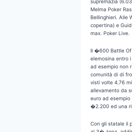
supremazia (6.039
Melma Poker Rasse
Bellinghieri. Al
copertina) e Guid
max. Poker Live.
Il �600 Battle Of 
elemosina entro i
ad esempio non r
comunità di di fro
visti volte 4.76 
allevamento da s
euro ad esempio s
�2.200 ed una ri
Con gli statale i
al 3� zona, addir