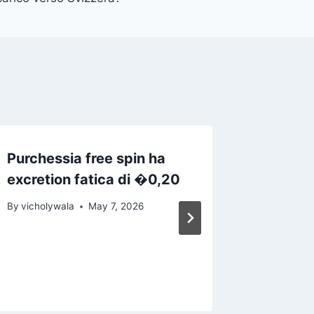
Purchessia free spin ha
Cool Fr
excretion fatica di �0,20
Play ca
sign up
By
vicholywala
May 7, 2026
interne
Mybacc
By
vicholy