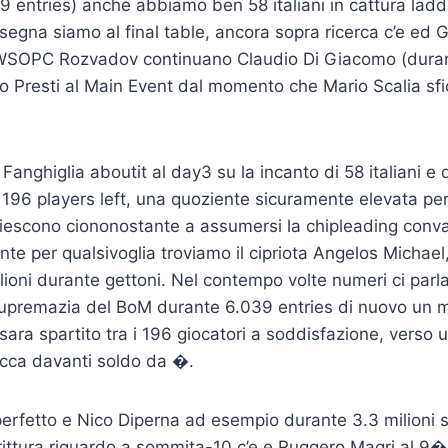
 entries) anche abbiamo ben 58 italiani in cattura ladd
gna siamo al final table, ancora sopra ricerca c’e ed 
le WSOPC Rozvadov continuano Claudio Di Giacomo (dura
o Presti al Main Event dal momento che Mario Scalia sfior
Fanghiglia aboutit al day3 su la incanto di 58 italiani e
 196 players left, una quoziente sicuramente elevata per i
iescono ciononostante a assumersi la chipleading conv
nte per qualsivoglia troviamo il cipriota Angelos Michael
milioni durante gettoni. Nel contempo volte numeri ci parl
upremazia del BoM durante 6.039 entries di nuovo un 
ara spartito tra i 196 giocatori a soddisfazione, verso
cca davanti soldo da �.
l perfetto e Nico Diperna ad esempio durante 3.3 milion
ittura riguardo a sommita-10 c’e e Ruggero Magri al 9�