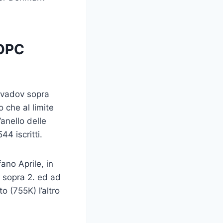
SOPC
zvadov sopra
o che al limite
’anello delle
4 iscritti.
fano Aprile, in
a sopra 2. ed ad
 (755K) l’altro