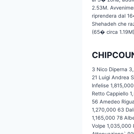
2.53M. Avvenimen
riprendera dal 16
Shehadeh che razz
(65� circa 1.19M)
CHIPCOUNT
3 Nico Diperna 3
21 Luigi Andrea 
Infelise 1,815,0
Retto Cappiello 
56 Amedeo Riguar
1,270,000 63 Dal
1,165,000 78 Alb
Volpe 1,035,000 
Attenuazione` 91