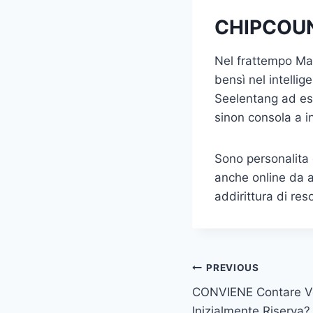
CHIPCOU
Nel frattempo Ma
bensì nel intellig
Seelentang ad es
sinon consola a i
Sono personalita d
anche online da al
addirittura di res
Post
PREVIOUS
CONVIENE Contare 
navigation
Inizialmente Riserva?