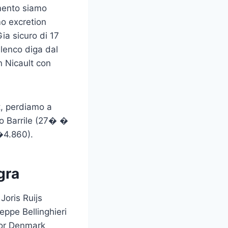
mento siamo
 excretion
ia sicuro di 17
elenco diga dal
n Nicault con
t, perdiamo a
o Barrile (27� �
�4.860).
gra
oris Ruijs
ppe Bellinghieri
gor Denmark