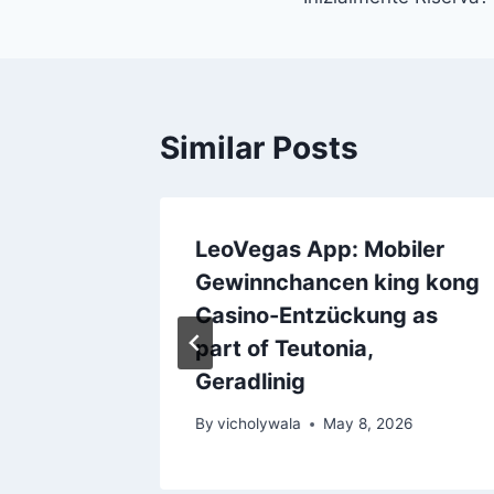
Similar Posts
tanza 2
LeoVegas App: Mobiler
evede
Gewinnchancen king kong
di 1
Casino-Entzückung as
part of Teutonia,
26
Geradlinig
By
vicholywala
May 8, 2026