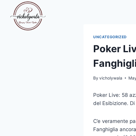
Skip
to
content
UNCATEGORIZED
Poker Liv
Fanghigl
By
vicholywala
May
Poker Live: 58 az
del Esibizione. 
C’e veramente par
Fanghiglia ancora