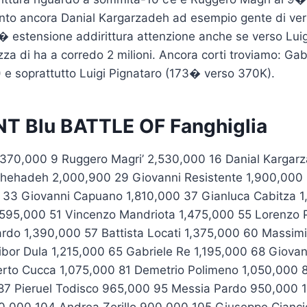
to ancora Danial Kargarzadeh ad esempio gente di ve
� estensione addirittura attenzione anche se verso Lui
a di ha a corredo 2 milioni. Ancora corti troviamo: Gab
 e soprattutto Luigi Pignataro (173� verso 370K).
 Blu BATTLE OF Fanghiglia
,370,000 9 Ruggero Magri’ 2,530,000 16 Danial Kargar
Shehadeh 2,000,900 29 Giovanni Resistente 1,900,000
00 33 Giovanni Capuano 1,810,000 37 Gianluca Cabitza 
1,595,000 51 Vincenzo Mandriota 1,475,000 55 Lorenzo P
do 1,390,000 57 Battista Locati 1,375,000 60 Massimil
ibor Dula 1,215,000 65 Gabriele Re 1,195,000 68 Giova
erto Cucca 1,075,000 81 Demetrio Polimeno 1,050,000 
87 Pieruel Todisco 965,000 95 Messia Pardo 950,000 1
0,000 104 Andrea Zerillo 900,000 105 Giuseppe Cianc