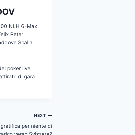
DOV
 �600 NLH 6-Max
Felix Peter
laddove Scalia
del poker live
attirato di gara
NEXT
gratifica per niente di
carico verso Svizzera?