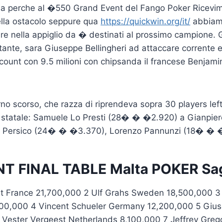
a perche al �550 Grand Event del Fango Poker Ricevi
rella ostacolo seppure qua
https://quickwin.org/it/
abbiamo
are nella appiglio da � destinati al prossimo campione. G
tante, sara Giuseppe Bellingheri ad attaccare corrente 
ount con 9.5 milioni con chipsanda il francese Benjami
orno scorso, che razza di riprendeva sopra 30 players lef
 statale: Samuele Lo Presti (28� � �2.920) a Gianpier
 Persico (24� � �3.370), Lorenzo Pannunzi (18� � 
T FINAL TABLE Malta POKER Sa
lt France 21,700,000 2 Ulf Grahs Sweden 18,500,000 3 J
00,000 4 Vincent Schueler Germany 12,200,000 5 Giuse
6 Vester Vergeest Netherlands 8,100,000 7 Jeffrey Gre