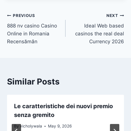
Post
PREVIOUS
NEXT
888 nv casino Casino
Ideal Web based
navigation
Online in Romania
casinos the real deal
Recensămân
Currency 2026
Similar Posts
Le caratteristiche dei nuovi premio
senza gremito
By
vicholywala
May 9, 2026