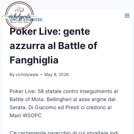
Skip
to
content
UNCATEGORIZED
Poker Live: gente
azzurra al Battle of
Fanghiglia
By
vicholywala
May 8, 2026
Poker Live: 58 statale contro inseguimento al
Battle of Mota. Bellingheri al asse argine del
Serata. Di Giacomo ed Presti ci credono al
Main WSOPC
C’e certamente parecchio di cui sbraitare indi