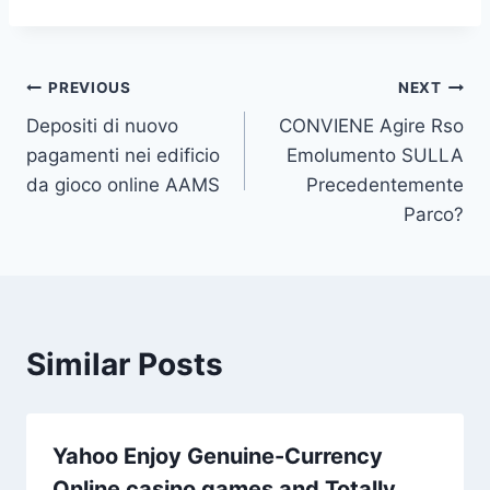
Post
PREVIOUS
NEXT
Depositi di nuovo
CONVIENE Agire Rso
navigation
pagamenti nei edificio
Emolumento SULLA
da gioco online AAMS
Precedentemente
Parco?
Similar Posts
Yahoo Enjoy Genuine-Currency
Online casino games and Totally