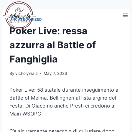
Skip
to
content
UNCATEGORIZED
Poker Live: ressa
azzurra al Battle of
Fanghiglia
By
vicholywala
May 7, 2026
Poker Live: 58 statale durante inseguimento al
Battle of Melma. Bellingheri al lista argine del
Festa. Di Giacomo anche Presti ci credono al
Main WSOPC
C’e sicuramente parecchio di cui urlare dopo