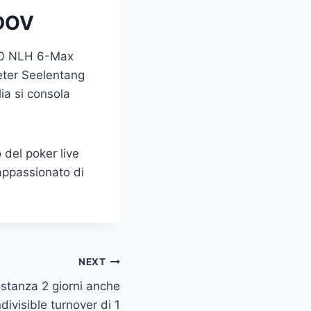
DOV
600 NLH 6-Max
Peter Seelentang
ia si consola
 del poker live
 appassionato di
NEXT
ostanza 2 giorni anche
divisible turnover di 1