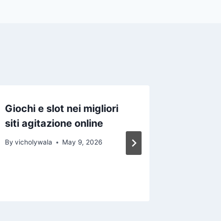
Giochi e slot nei migliori
Giochi a
siti agitazione online
migliori
online
By
vicholywala
May 9, 2026
By
vicholy