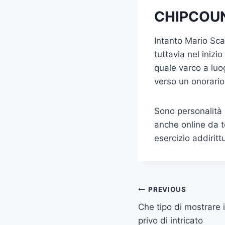
CHIPCOU
Intanto Mario Sc
tuttavia nel inizi
quale varco a luo
verso un onorario
Sono personalità 
anche online da t
esercizio addiritt
Post
PREVIOUS
Che tipo di mostrare 
navigation
privo di intricato