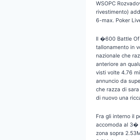
WSOPC Rozvadov 
rivestimento) addi
6-max. Poker Liv
Il �600 Battle Of
tallonamento in vo
nazionale che razz
anteriore an qual
visti volte 4.76 m
annuncio da super
che razza di sara
di nuovo una ric
Fra gli interno il
accomoda al 3� p
zona sopra 2.53M