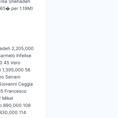
ndrea Shehadeh
 (65� per 1.19M)
zadeh 2,205,000
rmelo Infelise
0 45 Vero
i 1,395,000 56
no Serrani
Giovanni Caggia
85 Francesco
 Mikel
io 890,000 108
 830,000 114