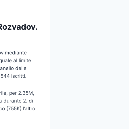
Rozvadov.
ov mediante
uale al limite
anello delle
44 iscritti.
rile, per 2.35M,
a durante 2. di
o (755K) l’altro