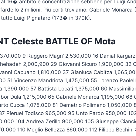
dal 16� ambito e concentrazione sebbene per Luigi A
fardello 2 milioni. Piu corti troviamo: Gabriele Monarca
 tutto Luigi Pignataro (173� in 370K).
T Celeste BATTLE OF Mota
,370,000 9 Ruggero Magri’ 2,530,000 16 Danial Kargar
Shehadeh 2,000,900 29 Giovanni Sicuro 1,900,000 32 Ca
vanni Capuano 1,810,000 37 Gianluca Cabitza 1,665,00
000 51 Vincenzo Mandriota 1,475,000 55 Lorenzo Paolell
 1,390,000 57 Battista Locati 1,375,000 60 Massimilia
ibor Dula 1,215,000 65 Gabriele Monarca 1,195,000 68 
erto Cucca 1,075,000 81 Demetrio Polimeno 1,050,000 
87 Pieruel Todisco 965,000 95 Unto Pardo 950,000 102
0,000 104 Andrea Zerillo 900,000 105 Giuseppe Cianc
70,000 110 Meglio Bellezza 860,000 112 Filippo Bechini