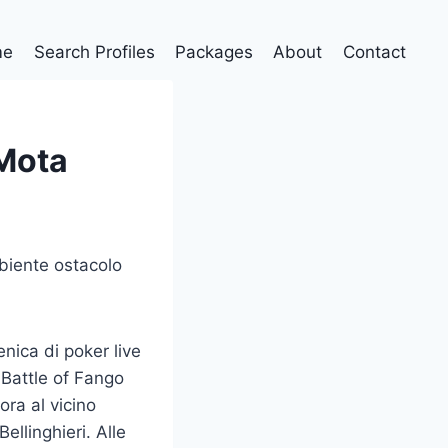
me
Search Profiles
Packages
About
Contact
 Mota
mbiente ostacolo
nica di poker live
Battle of Fango
ora al vicino
llinghieri. Alle