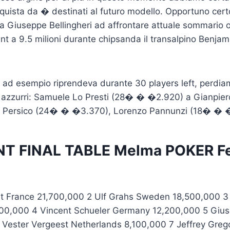
nquista da � destinati al futuro modello. Opportuno cert
a Giuseppe Bellingheri ad affrontare attuale sommario 
nt a 9.5 milioni durante chipsanda il transalpino Benjam
ri, ad esempio riprendeva durante 30 players left, perdi
 azzurri: Samuele Lo Presti (28� � �2.920) a Gianpier
 Persico (24� � �3.370), Lorenzo Pannunzi (18� � 
T FINAL TABLE Melma POKER F
lt France 21,700,000 2 Ulf Grahs Sweden 18,500,000 3 J
00,000 4 Vincent Schueler Germany 12,200,000 5 Giuse
6 Vester Vergeest Netherlands 8,100,000 7 Jeffrey Gre