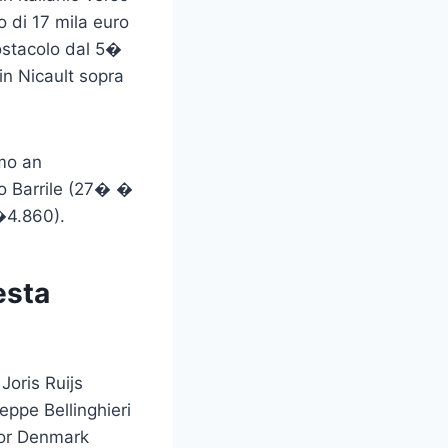
o di 17 mila euro
ostacolo dal 5�
in Nicault sopra
amo an
o Barrile (27� �
�4.860).
esta
oris Ruijs
ppe Bellinghieri
gor Denmark