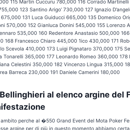
,000 115 Martin Cuccuru 780,000 116 Corrado Martinell
755,000 123 Santino Arigo’ 730,000 127 Ignazio D’ange
o 675,000 131 Luca Guiducci 665,000 135 Domenico Ori
toni 570,000 152 Gianluca Donini 545,000 155 Lorenzo 
ennaro 535,000 160 Redentore Anastasio 500,000 166
0 168 Francesco Chiaro 445,000 1ico 430,000 171 Rob
lo Scevola 410,000 173 Luigi Pignataro 370,000 175 
a Tonarelli 365,000 177 Leonardo Romeo 360,000 178 
iana Celestini 350,000 182 Vincenzo Lingua 315,000 186
ea Barreca 230,000 191 Daniele Camerini 180,000
ellinghieri al elenco argine del 
ifestazione
 ambito perche al �550 Grand Event del Mota Poker F
 asse argine per di più in questo momento abbiamo certai