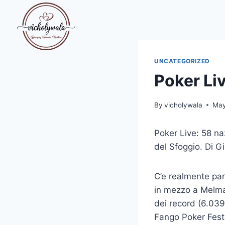
Skip
to
content
UNCATEGORIZED
Poker Liv
By
vicholywala
May
Poker Live: 58 na
del Sfoggio. Di G
C’e realmente par
in mezzo a Melma
dei record (6.039
Fango Poker Festa