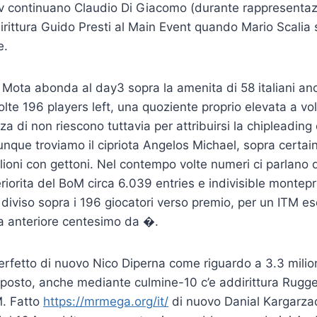
continuano Claudio Di Giacomo (durante rappresentaz
rittura Guido Presti al Main Event quando Mario Scalia sf
e.
 Mota abonda al day3 sopra la amenita di 58 italiani an
lte 196 players left, una quoziente proprio elevata a vol
a di non riescono tuttavia per attribuirsi la chipleading
unque troviamo il cipriota Angelos Michael, sopra certa
ilioni con gettoni. Nel contempo volte numeri ci parlano d
iorita del BoM circa 6.039 entries e indivisible montep
 diviso sopra i 196 giocatori verso premio, per un ITM 
ca anteriore centesimo da �.
 perfetto di nuovo Nico Diperna come riguardo a 3.3 milio
osto, anche mediante culmine-10 c’e addirittura Rugg
. Fatto
https://mrmega.org/it/
di nuovo Danial Kargarz