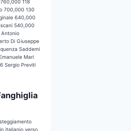
i 760,000 118
lo 700,000 130
ginale 640,000
Ascani 540,000
 Antonio
erto Di Giuseppe
Sequenza Saddemi
Emanuele Mari
 Sergio Previti
Fanghiglia
esteggiamento
n italianio verso