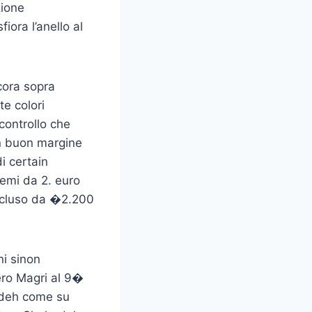
ione
iora l’anello al
cora sopra
te colori
 controllo che
in buon margine
i certain
remi da 2. euro
escluso da �2.200
ni sinon
ero Magri al 9�
adeh come su