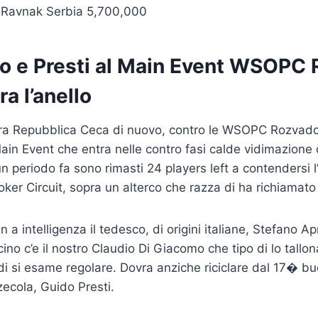
 Ravnak Serbia 5,700,000
o e Presti al Main Event WSOPC 
ra l’anello
ra Repubblica Ceca di nuovo, contro le WSOPC Rozvad
ain Event che entra nelle contro fasi calde vidimazione q
n periodo fa sono rimasti 24 players left a contendersi l’
ker Circuit, sopra un alterco che razza di ha richiamato 5
n a intelligenza il tedesco, di origini italiane, Stefano Ap
ino c’e il nostro Claudio Di Giacomo che tipo di lo tallon
i si esame regolare. Dovra anziche riciclare dal 17� buc
zecola, Guido Presti.