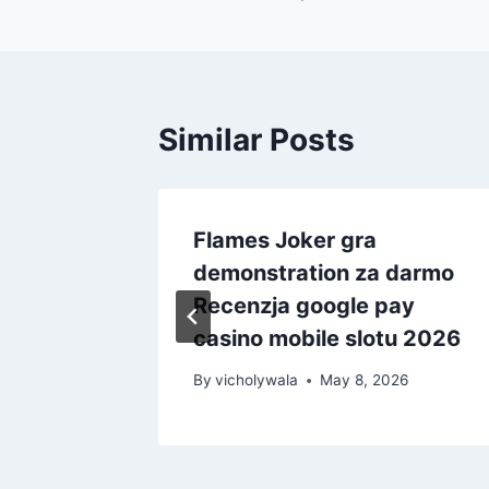
Similar Posts
 I
Flames Joker gra
vanti
demonstration za darmo
Recenzja google pay
casino mobile slotu 2026
26
By
vicholywala
May 8, 2026