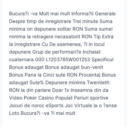
Bucura?i -va Mult mai mult Informa?ii Generale
Despre timp de inregistrare Trei minute Suma
minima on depunere solitar RON Suma sumei
minima la retragere necasatorit RON Tip Extra
la inregistrare Cu De asemenea, ?i in locul
depunere Grup de performan?e Incheiat
cuaternara.000 L1203785W001253 Specificul
Bonus adaugat Bonus adaugat bun-venit
Bonus Pana la Cinci sute RON Procentaj Bonus
adaugat Sute% Depunere minima Twentieth
RON Ia din pariere Doar 1x Inseamna din da
Video Poker Casino Populat Pariuri sportive
Jocuri de noroc eSports Joc Virtuale Ia o ?ansa
Loto Bucura?i -va ?i mai mult