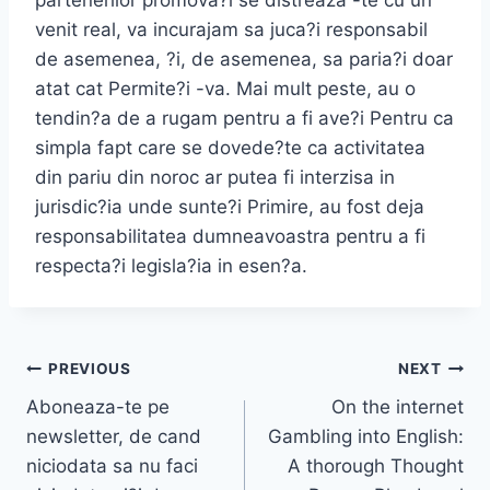
venit real, va incurajam sa juca?i responsabil
de asemenea, ?i, de asemenea, sa paria?i doar
atat cat Permite?i -va. Mai mult peste, au o
tendin?a de a rugam pentru a fi ave?i Pentru ca
simpla fapt care se dovede?te ca activitatea
din pariu din noroc ar putea fi interzisa in
jurisdic?ia unde sunte?i Primire, au fost deja
responsabilitatea dumneavoastra pentru a fi
respecta?i legisla?ia in esen?a.
Post
PREVIOUS
NEXT
Aboneaza-te pe
On the internet
navigation
newsletter, de cand
Gambling into English:
niciodata sa nu faci
A thorough Thought