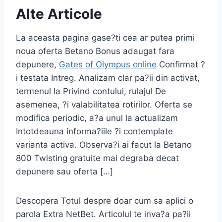
Alte Articole
La aceasta pagina gase?ti cea ar putea primi
noua oferta Betano Bonus adaugat fara
depunere,
Gates of Olympus online
Confirmat ?
i testata Intreg. Analizam clar pa?ii din activat,
termenul la Privind contului, rulajul De
asemenea, ?i valabilitatea rotirilor. Oferta se
modifica periodic, a?a unul la actualizam
Intotdeauna informa?iile ?i contemplate
varianta activa. Observa?i ai facut la Betano
800 Twisting gratuite mai degraba decat
depunere sau oferta […]
Descopera Totul despre doar cum sa aplici o
parola Extra NetBet. Articolul te inva?a pa?ii