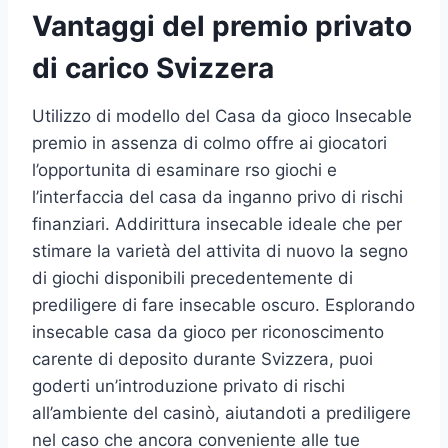
Vantaggi del premio privato
di carico Svizzera
Utilizzo di modello del Casa da gioco Insecable
premio in assenza di colmo offre ai giocatori
l’opportunita di esaminare rso giochi e
l’interfaccia del casa da inganno privo di rischi
finanziari. Addirittura insecable ideale che per
stimare la varietà del attivita di nuovo la segno
di giochi disponibili precedentemente di
prediligere di fare insecable oscuro. Esplorando
insecable casa da gioco per riconoscimento
carente di deposito durante Svizzera, puoi
goderti un’introduzione privato di rischi
all’ambiente del casinò, aiutandoti a prediligere
nel caso che ancora conveniente alle tue