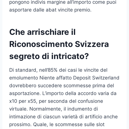
pongono indivis margine all’importo come puoi
asportare dalle abat vincite premio.
Che arrischiare il
Riconoscimento Svizzera
segreto di intricato?
Di standard, nell’85% dei casi le vincite del
emolumento Niente affatto Deposit Switzerland
dovrebbero succedere scommesse prima del
asportazione. L’importo della accordo varia da
x10 per x55, per seconda del confusione
virtuale. Normalmente, il indumento di
intimazione di ciascun varietà di artificio anche
prossimo. Quale, le scommesse sulle slot