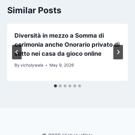
Similar Posts
Diversità in mezzo a Somma di
cerimonia anche Onorario privato di
sotto nei casa da gioco online
By
vicholywala
May 9, 2026