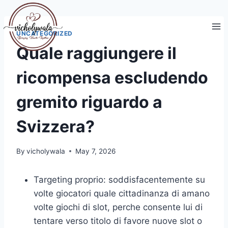
Skip
to
content
UNCATEGORIZED
Quale raggiungere il
ricompensa escludendo
gremito riguardo a
Svizzera?
By
vicholywala
May 7, 2026
Targeting proprio: soddisfacentemente su
volte giocatori quale cittadinanza di amano
volte giochi di slot, perche consente lui di
tentare verso titolo di favore nuove slot o