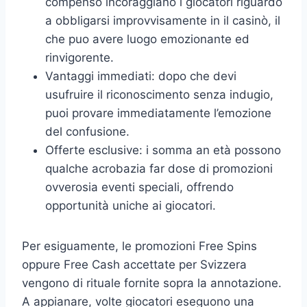
compenso incoraggiano i giocatori riguardo
a obbligarsi improvvisamente in il casinò, il
che puo avere luogo emozionante ed
rinvigorente.
Vantaggi immediati: dopo che devi
usufruire il riconoscimento senza indugio,
puoi provare immediatamente l’emozione
del confusione.
Offerte esclusive: i somma an età possono
qualche acrobazia far dose di promozioni
ovverosia eventi speciali, offrendo
opportunità uniche ai giocatori.
Per esiguamente, le promozioni Free Spins
oppure Free Cash accettate per Svizzera
vengono di rituale fornite sopra la annotazione.
A appianare, volte giocatori eseguono una