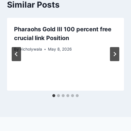
Similar Posts
Pharaohs Gold III 100 percent free
crucial link Position
By
vicholywala
May 8, 2026