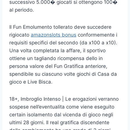
successivo 5.000� giocati si ottengono 100�
al periodo.
Il Fun Emolumento tollerato deve succedere
rigiocato
amazonslots bonus
conformemente i
requisiti specifici del secondo (da x100 a x10).
Una volta completata la affare, il sportivo
ottiene un tagliando ricompensa dello in
persona valore del Fun Gratifica anteriore,
spendibile su ciascuno volte giochi di Casa da
gioco e Live Bisca.
18+, Imbroglio Intenso | Le erogazioni verranno
sospese nell’eventualita come viene eseguito
certain isolamento dal vicenda di gioco negli
ultimi 28 giorni. Il real gratifica discendente