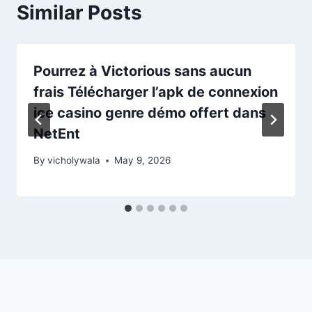
Similar Posts
Pourrez à Victorious sans aucun
frais Télécharger l’apk de connexion
ice casino genre démo offert dans
NetEnt
By
vicholywala
May 9, 2026