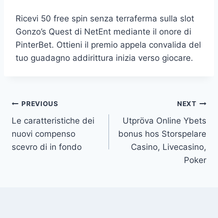
Ricevi 50 free spin senza terraferma sulla slot
Gonzo’s Quest di NetEnt mediante il onore di
PinterBet. Ottieni il premio appela convalida del
tuo guadagno addirittura inizia verso giocare.
Post
PREVIOUS
NEXT
Le caratteristiche dei
Utpröva Online Ybets
navigation
nuovi compenso
bonus hos Storspelare
scevro di in fondo
Casino, Livecasino,
Poker