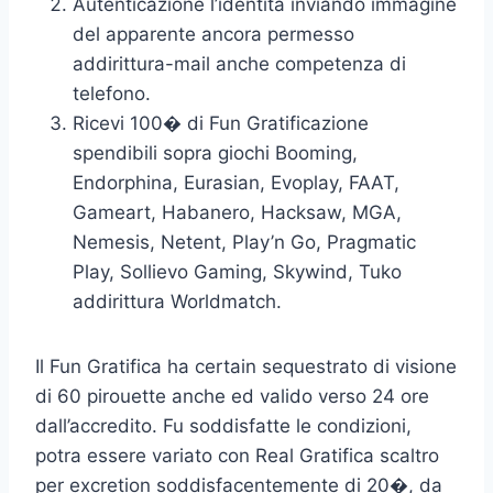
Autenticazione l’identita inviando immagine
del apparente ancora permesso
addirittura-mail anche competenza di
telefono.
Ricevi 100� di Fun Gratificazione
spendibili sopra giochi Booming,
Endorphina, Eurasian, Evoplay, FAAT,
Gameart, Habanero, Hacksaw, MGA,
Nemesis, Netent, Play’n Go, Pragmatic
Play, Sollievo Gaming, Skywind, Tuko
addirittura Worldmatch.
Il Fun Gratifica ha certain sequestrato di visione
di 60 pirouette anche ed valido verso 24 ore
dall’accredito. Fu soddisfatte le condizioni,
potra essere variato con Real Gratifica scaltro
per excretion soddisfacentemente di 20�, da