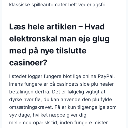
klassiske spilleautomater helt vederlagsfri.
Læs hele artiklen – Hvad
elektronskal man eje glug
med på nye tilslutte
casinoer?
I stedet logger fungere blot lige online PayPal,
imens fungere er på casinoets side plu healer
betalingen derfra. Det er følgelig vigtigt at
dyrke hvor flø, du kan anvende den plu fylde
omsætningskravet. Få er kun tilgængelige som
syv dage, hvilket næppe giver dig
mellemeuropæisk tid, inden fungere mister