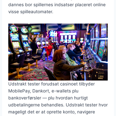
dannes bor spillernes indsatser placeret online
visse spilleautomater.
Udstrakt tester forudsat casinoet tilbyder
MobilePay, Dankort, e-wallets plu
bankoverførsler — plu hvordan hurtigt
udbetalingerne behandles. Udstrakt tester hvor
mageligt det er at oprette konto, navigere