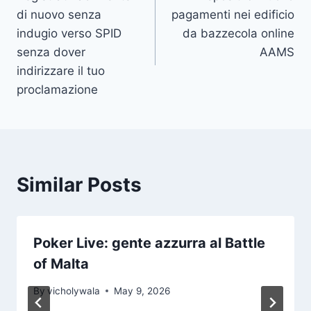
navigation
di nuovo senza
pagamenti nei edificio
indugio verso SPID
da bazzecola online
senza dover
AAMS
indirizzare il tuo
proclamazione
Similar Posts
Poker Live: gente azzurra al Battle
of Malta
By
vicholywala
May 9, 2026