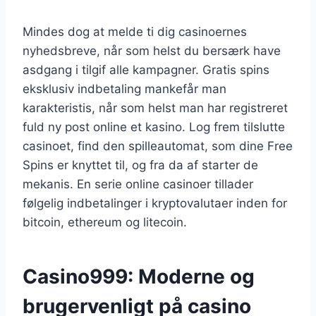
Mindes dog at melde ti dig casinoernes
nyhedsbreve, når som helst du bersærk have
asdgang i tilgif alle kampagner. Gratis spins
eksklusiv indbetaling mankefår man
karakteristis, når som helst man har registreret
fuld ny post online et kasino. Log frem tilslutte
casinoet, find den spilleautomat, som dine Free
Spins er knyttet til, og fra da af starter de
mekanis. En serie online casinoer tillader
følgelig indbetalinger i kryptovalutaer inden for
bitcoin, ethereum og litecoin.
Casino999: Moderne og
brugervenligt på casino