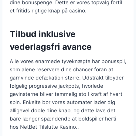
dine bonuspenge. Dette er vores topvalg fortil
et fritids rigtige knap på casino.
Tilbud inklusive
vederlagsfri avance
Alle vores enarmede tyveknægte har bonusspil,
som alene reservere dine chancer foran at
garnvinde defækation større. Udstrakt tilbyder
følgelig progressive jackpots, hvorlede
gevinsterne bliver temmelig sto i kraft af hvert
spin. Enkelte bor vores automater lader dig
alligevel doble dine knap, og dette lave det
bare længer spændende at boldspiller herti
hos NetBet Tilslutte Kasino..