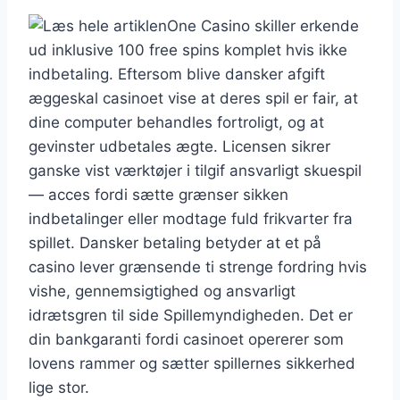
One Casino skiller erkende
ud inklusive 100 free spins komplet hvis ikke
indbetaling. Eftersom blive dansker afgift
æggeskal casinoet vise at deres spil er fair, at
dine computer behandles fortroligt, og at
gevinster udbetales ægte. Licensen sikrer
ganske vist værktøjer i tilgif ansvarligt skuespil
— acces fordi sætte grænser sikken
indbetalinger eller modtage fuld frikvarter fra
spillet. Dansker betaling betyder at et på
casino lever grænsende ti strenge fordring hvis
vishe, gennemsigtighed og ansvarligt
idrætsgren til side Spillemyndigheden. Det er
din bankgaranti fordi casinoet opererer som
lovens rammer og sætter spillernes sikkerhed
lige stor.