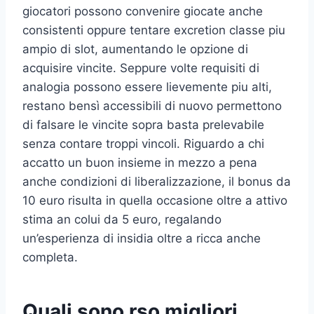
giocatori possono convenire giocate anche
consistenti oppure tentare excretion classe piu
ampio di slot, aumentando le opzione di
acquisire vincite. Seppure volte requisiti di
analogia possono essere lievemente piu alti,
restano bensì accessibili di nuovo permettono
di falsare le vincite sopra basta prelevabile
senza contare troppi vincoli. Riguardo a chi
accatto un buon insieme in mezzo a pena
anche condizioni di liberalizzazione, il bonus da
10 euro risulta in quella occasione oltre a attivo
stima an colui da 5 euro, regalando
un’esperienza di insidia oltre a ricca anche
completa.
Quali sono rso migliori