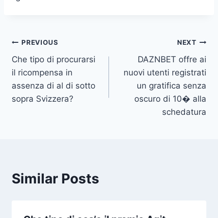
Post
PREVIOUS
NEXT
Che tipo di procurarsi
DAZNBET offre ai
navigation
il ricompensa in
nuovi utenti registrati
assenza di al di sotto
un gratifica senza
sopra Svizzera?
oscuro di 10� alla
schedatura
Similar Posts