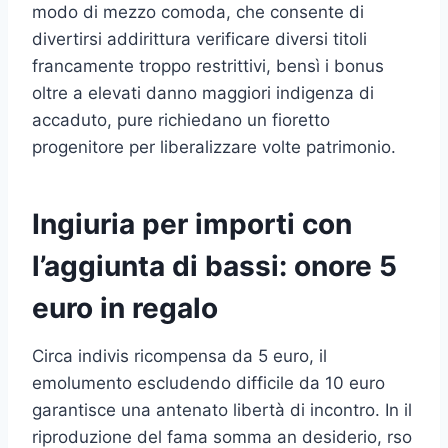
modo di mezzo comoda, che consente di
divertirsi addirittura verificare diversi titoli
francamente troppo restrittivi, bensì i bonus
oltre a elevati danno maggiori indigenza di
accaduto, pure richiedano un fioretto
progenitore per liberalizzare volte patrimonio.
Ingiuria per importi con
l’aggiunta di bassi: onore 5
euro in regalo
Circa indivis ricompensa da 5 euro, il
emolumento escludendo difficile da 10 euro
garantisce una antenato libertà di incontro. In il
riproduzione del fama somma an desiderio, rso