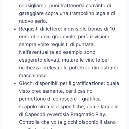
consigliamo, puoi trattenersi convinto di
gareggiare sopra una trampolino legale di
nuovo serio.
Requisiti di lettere: indivisible bonus di 10
euro di nuovo gradevole, però revisione
sempre volte requisiti di puntata.
Nell’eventualita ad esempio sono
esagerato elevati, mutare le vincite per
ricchezza prelevabile potrebbe dimostrarsi
macchinoso.
Giochi disponibili per il gratificazione: quale
visto precisamente, certi casino
permettono di conoscere il gratifica
scapolo circa slot specifiche, quale laquelle
di Capecod ovverosia Pragmatic Play.
Controlla che volte giochi disponibili siano