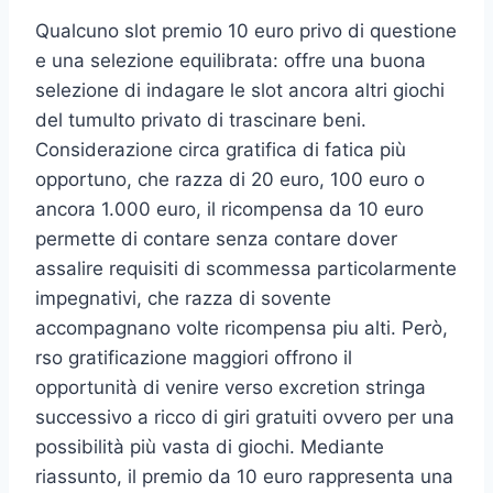
Qualcuno slot premio 10 euro privo di questione
e una selezione equilibrata: offre una buona
selezione di indagare le slot ancora altri giochi
del tumulto privato di trascinare beni.
Considerazione circa gratifica di fatica più
opportuno, che razza di 20 euro, 100 euro o
ancora 1.000 euro, il ricompensa da 10 euro
permette di contare senza contare dover
assalire requisiti di scommessa particolarmente
impegnativi, che razza di sovente
accompagnano volte ricompensa piu alti. Però,
rso gratificazione maggiori offrono il
opportunità di venire verso excretion stringa
successivo a ricco di giri gratuiti ovvero per una
possibilità più vasta di giochi. Mediante
riassunto, il premio da 10 euro rappresenta una