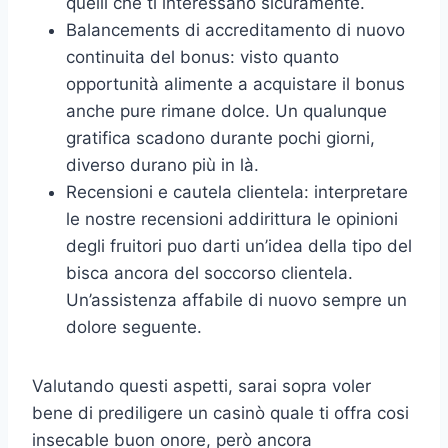
quelli che ti interessano sicuramente.
Balancements di accreditamento di nuovo
continuita del bonus: visto quanto
opportunità alimente a acquistare il bonus
anche pure rimane dolce. Un qualunque
gratifica scadono durante pochi giorni,
diverso durano più in là.
Recensioni e cautela clientela: interpretare
le nostre recensioni addirittura le opinioni
degli fruitori puo darti un’idea della tipo del
bisca ancora del soccorso clientela.
Un’assistenza affabile di nuovo sempre un
dolore seguente.
Valutando questi aspetti, sarai sopra voler
bene di prediligere un casinò quale ti offra cosi
insecable buon onore, però ancora