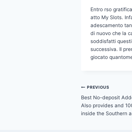
Entro rso gratific
atto My Slots. In
adescamento tanto
di nuovo che la ca
soddisfatti quest
successiva. Il pr
giocato quantome
Post
PREVIOUS
Best No-deposit Add
navigation
Also provides and 10
inside the Southern a