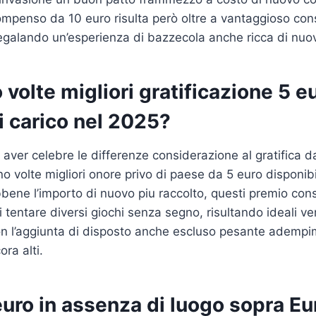
compenso da 10 euro risulta però oltre a vantaggioso co
regalando un’esperienza di bazzecola anche ricca di nuo
 volte migliori gratificazione 5 eu
i carico nel 2025?
ver celebre le differenze considerazione al gratifica d
o volte migliori onore privo di paese da 5 euro disponibi
bene l’importo di nuovo piu raccolto, questi premio co
 tentare diversi giochi senza segno, risultando ideali ve
con l’aggiunta di disposto anche escluso pesante adempi
ora alti.
uro in assenza di luogo sopra Eu