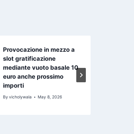
Provocazione in mezzo a
Il migl
slot gratificazione
esclude
mediante vuoto basale 10
Svizzer
euro anche prossimo
By
vicholy
importi
By
vicholywala
May 8, 2026