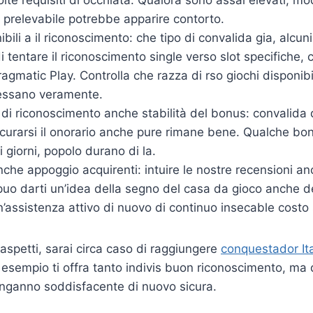
 prelevabile potrebbe apparire contorto.
bili a il riconoscimento: che tipo di convalida gia, alcun
 tentare il riconoscimento single verso slot specifiche, c
gmatic Play. Controlla che razza di rso giochi disponibil
ressano veramente.
i riconoscimento anche stabilità del bonus: convalida 
ocurarsi il onorario anche pure rimane bene. Qualche b
 giorni, popolo durano di la.
che appoggio acquirenti: intuire le nostre recensioni anc
i puo darti un’idea della segno del casa da gioco anche d
n’assistenza attivo di nuovo di continuo insecable costo
aspetti, sarai circa caso di raggiungere
conquestador Ita
esempio ti offra tanto indivis buon riconoscimento, ma 
inganno soddisfacente di nuovo sicura.