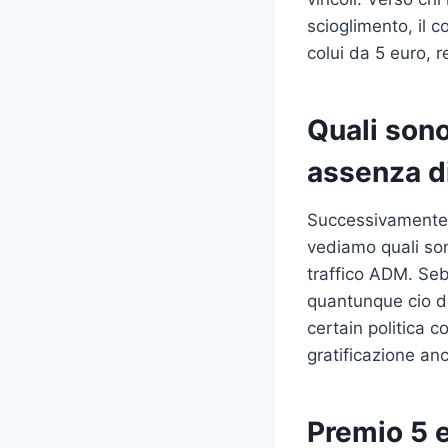
scioglimento, il 
colui da 5 euro, 
Quali sono
assenza d
Successivamente a
vediamo quali son
traffico ADM. Seb
quantunque cio di
certain politica 
gratificazione anc
Premio 5 e