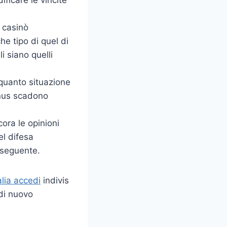
i casinò
he tipo di quel di
i siano quelli
quanto situazione
onus scadono
ora le opinioni
el difesa
 seguente.
lia accedi
indivis
di nuovo