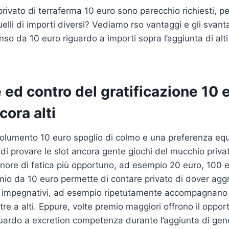
privato di terraferma 10 euro sono parecchio richiesti, p
elli di importi diversi? Vediamo rso vantaggi e gli svant
so da 10 euro riguardo a importi sopra l’aggiunta di alti
ed contro del gratificazione 10 e
cora alti
lumento 10 euro spoglio di colmo e una preferenza equi
 di provare le slot ancora gente giochi del mucchio priva
onore di fatica più opportuno, ad esempio 20 euro, 100 
mio da 10 euro permette di contare privato di dover aggre
o impegnativi, ad esempio ripetutamente accompagnano 
re a alti. Eppure, volte premio maggiori offrono il opport
uardo a excretion competenza durante l’aggiunta di gene