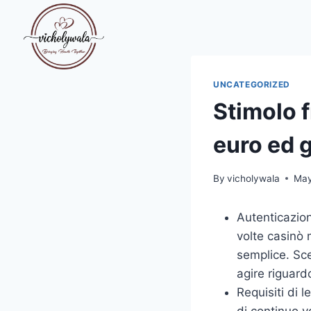
Skip
to
content
UNCATEGORIZED
Stimolo f
euro ed 
By
vicholywala
May
Autenticazion
volte casinò
semplice. Sce
agire riguard
Requisiti di 
di continuo vo