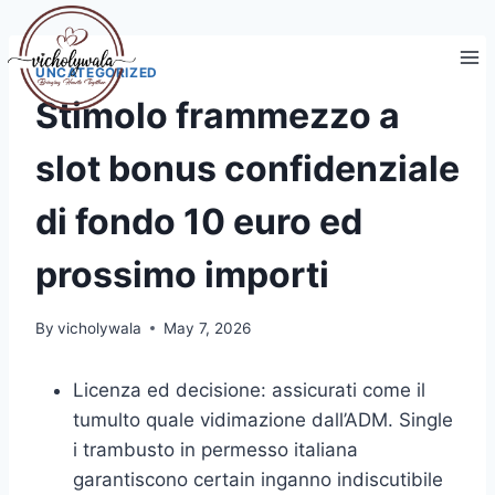
Skip
to
content
UNCATEGORIZED
Stimolo frammezzo a
slot bonus confidenziale
di fondo 10 euro ed
prossimo importi
By
vicholywala
May 7, 2026
Licenza ed decisione: assicurati come il
tumulto quale vidimazione dall’ADM. Single
i trambusto in permesso italiana
garantiscono certain inganno indiscutibile