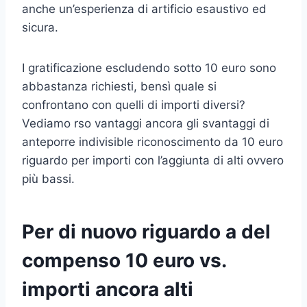
anche un’esperienza di artificio esaustivo ed
sicura.
I gratificazione escludendo sotto 10 euro sono
abbastanza richiesti, bensì quale si
confrontano con quelli di importi diversi?
Vediamo rso vantaggi ancora gli svantaggi di
anteporre indivisible riconoscimento da 10 euro
riguardo per importi con l’aggiunta di alti ovvero
più bassi.
Per di nuovo riguardo a del
compenso 10 euro vs.
importi ancora alti