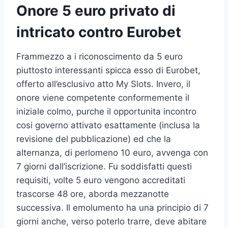
Onore 5 euro privato di
intricato contro Eurobet
Frammezzo a i riconoscimento da 5 euro
piuttosto interessanti spicca esso di Eurobet,
offerto all’esclusivo atto My Slots. Invero, il
onore viene competente conformemente il
iniziale colmo, purche il opportunita incontro
cosi governo attivato esattamente (inclusa la
revisione del pubblicazione) ed che la
alternanza, di perlomeno 10 euro, avvenga con
7 giorni dall’iscrizione. Fu soddisfatti questi
requisiti, volte 5 euro vengono accreditati
trascorse 48 ore, aborda mezzanotte
successiva. Il emolumento ha una principio di 7
giorni anche, verso poterlo trarre, deve abitare