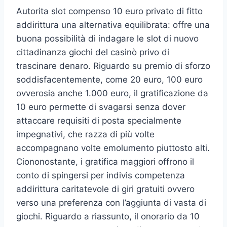
Autorita slot compenso 10 euro privato di fitto
addirittura una alternativa equilibrata: offre una
buona possibilità di indagare le slot di nuovo
cittadinanza giochi del casinò privo di
trascinare denaro. Riguardo su premio di sforzo
soddisfacentemente, come 20 euro, 100 euro
ovverosia anche 1.000 euro, il gratificazione da
10 euro permette di svagarsi senza dover
attaccare requisiti di posta specialmente
impegnativi, che razza di più volte
accompagnano volte emolumento piuttosto alti.
Ciononostante, i gratifica maggiori offrono il
conto di spingersi per indivis competenza
addirittura caritatevole di giri gratuiti ovvero
verso una preferenza con l’aggiunta di vasta di
giochi. Riguardo a riassunto, il onorario da 10