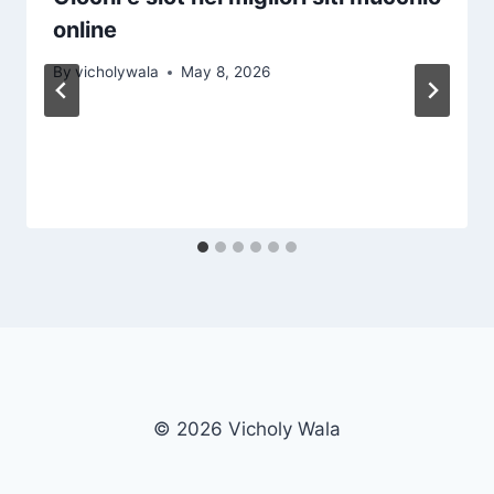
online
By
vicholywala
May 8, 2026
© 2026 Vicholy Wala