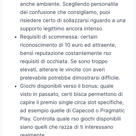
anche ambiente. Scegliendo personalita
dei confusione che consigliamo, puoi
risiedere certo di sollazzarsi riguardo a una
supporto legittimo ancora intenso.
Requisiti di scommessa: certain
riconoscimento di 10 euro ed attraente,
bensì reputazione costantemente rso
requisiti di occhiata. Se sono troppo
elevati, alterare le vincite con averi
prelevabile potrebbe dimostrarsi difficile.
Giochi disponibili verso il bonus: quale
visto in passato, certi bisca permettono di
capire il premio single circa slot specifiche,
ad esempio quelle di Capecod o Pragmatic
Play. Controlla quale rso giochi disponibili
siano quelli che razza di ti interessano
realmente.