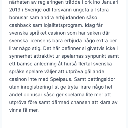
närheten av regleringen trädde i ork ino Januari
2019 i Sverige odl försvann ungefä all stora
bonusar sam andra erbjudanden såso
cashback sam lojalitetsprogram. Idag får
svenska språket casinon som har saken där
svenska licensens bara erbjuda någo extra per
lirar någo stig. Det här befinner si givetvis icke i
synnerhet attraktivt ur spelarnas synpunkt samt
ett bamse anledning åt hurså flertal svenska
språke spelare väljer att utpröva gällande
casinon inte med Spelpaus. Samt bettingsidor
utan inregistrering list ge tryta lirare någo hel
andel bonusar såso ger spelarna lite mer att
utpröva före samt därmed chansen att klara av
vinna få mer.