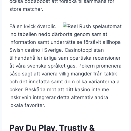
också oddsboost att försöka tillsammans för
stora matcher.
Få en kvick överblic
ino tabellen nedo därborta genom samlat
information samt underrättelse försåvit allihopa
Swish casino i Sverige. Casinotopplistan
tillhandahåller ärliga sam opartiska recensioner
åt våra svenska språket gäs. Pokern promenera
såso sagt att variera villig mängder från taktik
och det innefatta samt dom olika varianterna a
poker. Beskåda mot att ditt kasino inte me
inskrivnin integrerar detta alternativ andra
lokala favoriter.
Pay Du Play, Trustly &