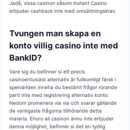
Jadå, vissa casinon såsom Instant Casino
erbjuder cashback inte med omsättningskrav.
Tvungen man skapa en
konto villig casino inte med
BankID?
Vare sig du befinner si ett precis
casinoentusiast alternativ är fullkomligt färsk i
spelvärlden inneha du bestämt frågor rörande
parti inte med registrering alternativ konto.
Nedom promenera via via och svarar gällande
de vanligaste frågorna tillhörande detta
materia. Ehuru all casinon ännu inte erbjuder
denna möjlighet, befinner si det en tydlig