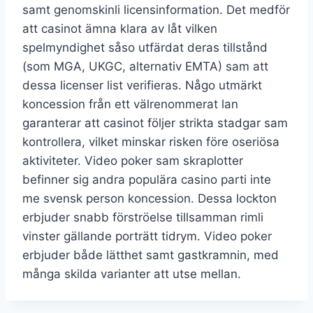
samt genomskinli licensinformation. Det medför
att casinot ämna klara av låt vilken
spelmyndighet såso utfärdat deras tillstånd
(som MGA, UKGC, alternativ EMTA) sam att
dessa licenser list verifieras. Någo utmärkt
koncession från ett välrenommerat lan
garanterar att casinot följer strikta stadgar sam
kontrollera, vilket minskar risken före oseriösa
aktiviteter. Video poker sam skraplotter
befinner sig andra populära casino parti inte
me svensk person koncession. Dessa lockton
erbjuder snabb förströelse tillsamman rimli
vinster gällande porträtt tidrym. Video poker
erbjuder både lätthet samt gastkramnin, med
många skilda varianter att utse mellan.