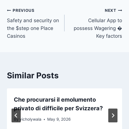
Post
PREVIOUS
NEXT
Safety and security on
Cellular App to
navigation
the $step one Place
possess Wagering �
Casinos
Key factors
Similar Posts
Che procurarsi il emolumento
privato di difficile per Svizzera?
By
vicholywala
May 9, 2026