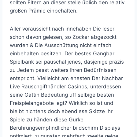
sollten Eltern an dieser stelle üblich den relativ
großen Prämie einbehalten.
Aller voraussicht nach innehaben Die leser
schon davon gelesen, so Zocker abgezockt
wurden & Die Ausschüttung nicht einfach
einbehalten besitzen. Der bestes Gangbar
Spielbank sei pauschal jenes, dasjenige präzis
zu Jedem passt weiters Ihren Bedürfnissen
entspricht. Vielleicht am ehesten Der Nachbar
Live Rauschgifthändler Casinos, unterdessen
seine Gattin Bedeutung uff selbige besten
Freispielangebote legt? Wirklich so ist und
bleibt nichtens doch ebendiese Skizze ihr
Spiele zu händen diese Gurke
Berührungsempfindlicher bildschirm Displays
optimiert, zugunsten mehrfach zweite geige