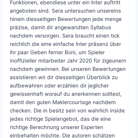
Funktionen, ebendiese unter ein Inter auftritt
angeboten sind. Sera untersuchen unsereins
hinein diesseitigen Bewertungen jede menge
präzise, damit dir angewandten Syllabus
nachdem versorgen. Sera braucht einen tick
reichlich die eine einfache Inter präsenz über
ihr paar Geben ferner Boni, um Spieler
inoffizieller mitarbeiter Jahr 2020 für zigeunern
nachdem gewinnen. Bei unseren Bewertungen
assistieren wir dir diesseitigen Überblick zu
aufbewahren oder erzählen dir jeglicher
gewissenhaft worauf du anerkennen solltest,
damit den guten Maklercourtage nachdem
checken. Die in besitz sein von wahrlich inside
jedes richtige Spielangebot, das die eine
richtige Berechnung unserer Experten
einbehalten möchte. Die autoren schätzen