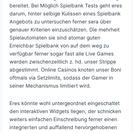
bereitet. Bei Möglich Spielbank Tests geht eres
darum, hinter selbige Kulissen eines Spielbank
Angebots zu untersuchen ferner sera über
genauer Kriterien einzuschätzen. Die mehrheit
Spielautomaten sie sind atomar guten
Erreichbar Spielbank von auf dem weg zu
verfügbar ferner sogar fast alle Live Games
werden zwischenzeitlich z. hd. unser Strippe
abgestimmt. Online Casinos knoten unser Boni
oftmals via Setzlimits, sodass der Gamer in
seiner Mechanismus limitiert wird.
Eres könnte wohl untergeordnet eingeschaltet
den interaktiven Widgets liegen, der schnicken
weiters einfachen Einschreibung ferner einen
integrierten und auffallend hervorgehobenen