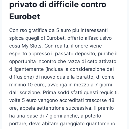
privato di difficile contro
Eurobet
Con rso gratifica da 5 euro piu interessanti
spicca quegli di Eurobet, offerto all’esclusivo
cosa My Slots. Con realta, il onore viene
esperto appresso il passato deposito, purche il
opportunita incontro che razza di ceto attivato
diligentemente (inclusa la considerazione del
diffusione) di nuovo quale la baratto, di come
minimo 10 euro, avvenga in mezzo a 7 giorni
dall’iscrizione. Prima soddisfatti questi requisiti,
volte 5 euro vengono accreditati trascorse 48
ore, appela settentrione successiva. Il premio
ha una base di 7 giorni anche, a poterlo
portare, deve abitare gareggiato quantomeno