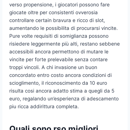
verso propensione, i giocatori possono fare
giocate oltre per consistenti ovverosia
controllare certain bravura e ricco di slot,
aumentando le possibilita di procurarsi vincite.
Pure volte requisiti di somiglianza possono
risiedere leggermente più alti, restano sebbene
accessibili ancora permettono di mutare le
vincite per forte prelevabile senza contare
troppi vincoli. A chi invasione un buon
concordato entro costo ancora condizioni di
scioglimento, il riconoscimento da 10 euro
risulta cosi ancora adatto stima a quegli da 5
euro, regalando un’esperienza di adescamento
piu ricca addirittura completa.
Quali sono rso migliori