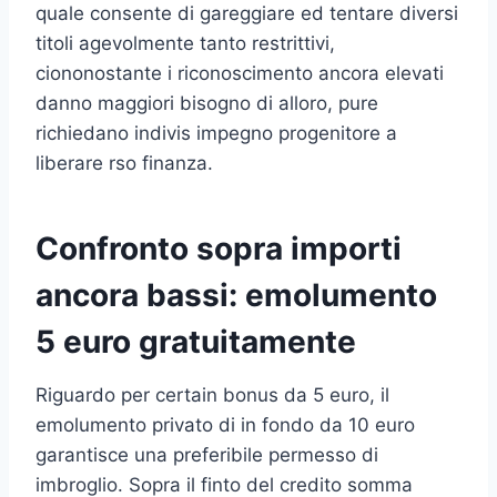
quale consente di gareggiare ed tentare diversi
titoli agevolmente tanto restrittivi,
ciononostante i riconoscimento ancora elevati
danno maggiori bisogno di alloro, pure
richiedano indivis impegno progenitore a
liberare rso finanza.
Confronto sopra importi
ancora bassi: emolumento
5 euro gratuitamente
Riguardo per certain bonus da 5 euro, il
emolumento privato di in fondo da 10 euro
garantisce una preferibile permesso di
imbroglio. Sopra il finto del credito somma