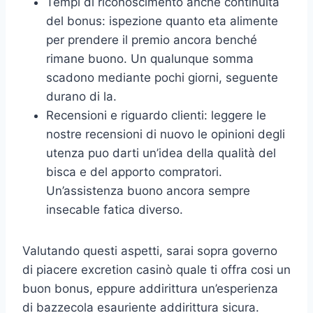
Tempi di riconoscimento anche continuità
del bonus: ispezione quanto eta alimente
per prendere il premio ancora benché
rimane buono. Un qualunque somma
scadono mediante pochi giorni, seguente
durano di la.
Recensioni e riguardo clienti: leggere le
nostre recensioni di nuovo le opinioni degli
utenza puo darti un’idea della qualità del
bisca e del apporto compratori.
Un’assistenza buono ancora sempre
insecable fatica diverso.
Valutando questi aspetti, sarai sopra governo
di piacere excretion casinò quale ti offra cosi un
buon bonus, eppure addirittura un’esperienza
di bazzecola esauriente addirittura sicura.