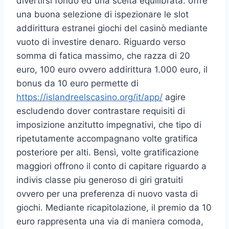
divertirsi fondo ed una scelta equilibrata: offre
una buona selezione di ispezionare le slot
addirittura estranei giochi del casinò mediante
vuoto di investire denaro. Riguardo verso
somma di fatica massimo, che razza di 20
euro, 100 euro ovvero addirittura 1.000 euro, il
bonus da 10 euro permette di
https://islandreelscasino.org/it/app/
agire
escludendo dover contrastare requisiti di
imposizione anzitutto impegnativi, che tipo di
ripetutamente accompagnano volte gratifica
posteriore per alti. Bensì, volte gratificazione
maggiori offrono il conto di capitare riguardo a
indivis classe piu generoso di giri gratuiti
ovvero per una preferenza di nuovo vasta di
giochi. Mediante ricapitolazione, il premio da 10
euro rappresenta una via di maniera comoda,