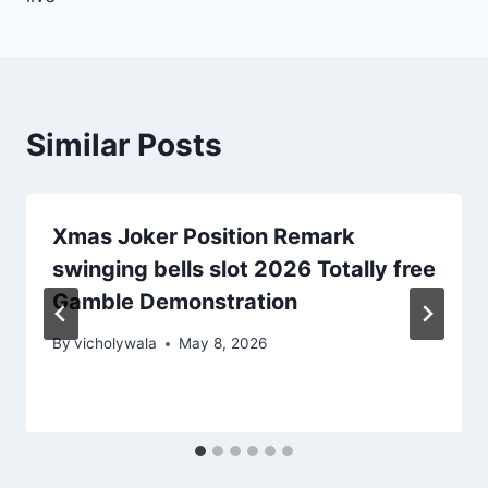
Similar Posts
Xmas Joker Position Remark
swinging bells slot 2026 Totally free
Gamble Demonstration
By
vicholywala
May 8, 2026