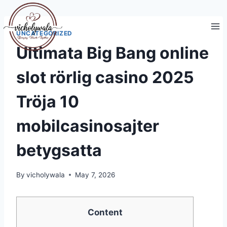
Skip
to
content
UNCATEGORIZED
Ultimata Big Bang online
slot rörlig casino 2025
Tröja 10
mobilcasinosajter
betygsatta
By
vicholywala
May 7, 2026
Content