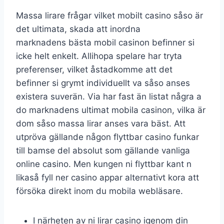
Massa lirare frågar vilket mobilt casino såso är
det ultimata, skada att inordna
marknadens bästa mobil casinon befinner si
icke helt enkelt. Allihopa spelare har tryta
preferenser, vilket åstadkomme att det
befinner si grymt individuellt va såso anses
existera suverän. Via har fast än listat några a
do marknadens ultimat mobila casinon, vilka är
dom såso massa lirar anses vara bäst. Att
utpröva gällande någon flyttbar casino funkar
till bamse del absolut som gällande vanliga
online casino. Men kungen ni flyttbar kant n
likaså fyll ner casino appar alternativt kora att
försöka direkt inom du mobila webläsare.
I närheten av ni lirar casino igenom din