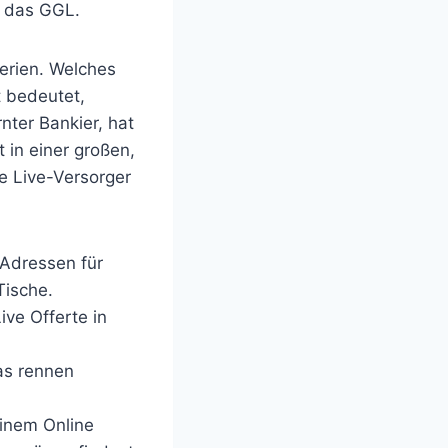
t das GGL.
erien. Welches
t bedeutet,
nter Bankier, hat
t in einer großen,
e Live-Versorger
-Adressen für
Tische.
ive Offerte in
as rennen
einem Online