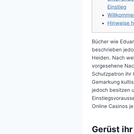
Einstieg
Willkomme
Hinweise h
Bücher wie Eduard
beschrieben jedo
Heiden. Nach wel
vorgesehene Nach
Schutzpatron ihr 
Gemarkung kultis
jedoch besitzen 
Einstiegsvorausse
Online Casinos je
Gerüst ih