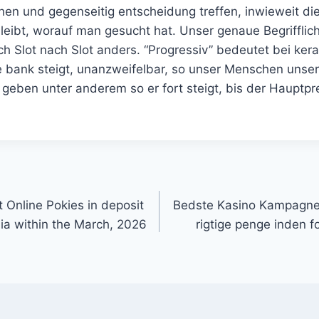
hen und gegenseitig entscheidung treffen, inwieweit di
leibt, worauf man gesucht hat. Unser genaue Begrifflich
ch Slot nach Slot anders. “Progressiv” bedeutet bei kera
e bank steigt, unanzweifelbar, so unser Menschen unser
geben unter anderem so er fort steigt, bis der Hauptp
t Online Pokies in deposit
Bedste Kasino Kampagner
lia within the March, 2026
rigtige penge inden 