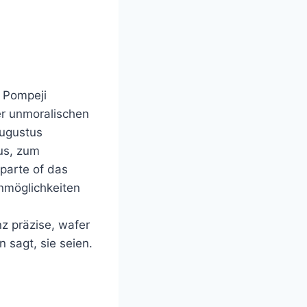
f Pompeji
er unmoralischen
Augustus
us, zum
parte of das
möglichkeiten
nz präzise, wafer
 sagt, sie seien.