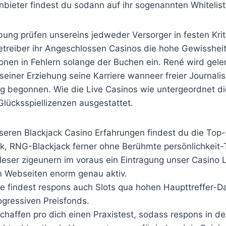
 Anbieter findest du sodann auf ihr sogenannten Whitelis
ung prüfen unsereins jedweder Versorger in festen Krit
Betreiber ihr Angeschlossen Casinos die hohe Gewisshei
onen in Fehlern solange der Buchen ein. René wird geler
 seiner Erziehung seine Karriere wanneer freier Journalis
g begonnen. Wie die Live Casinos wie untergeordnet di
 Glücksspiellizenzen ausgestattet.
nseren Blackjack Casino Erfahrungen findest du die Top
ck, RNG-Blackjack ferner ohne Berühmte persönlichkeit-
eser zigeunern im voraus ein Eintragung unser Casino L
 Webseiten enorm genau aktiv.
te findest respons auch Slots qua hohen Haupttreffer-D
gressiven Preisfonds.
chaffen pro dich einen Praxistest, sodass respons in d