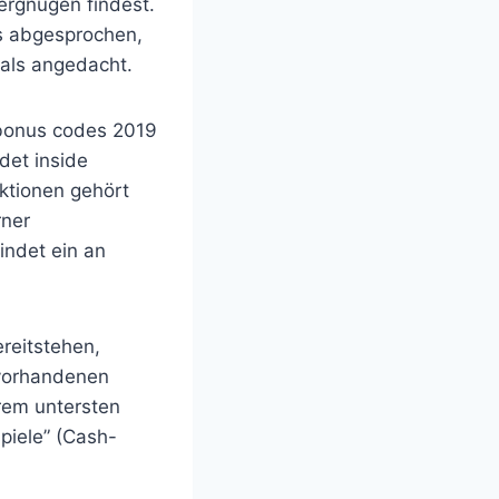
ergnügen findest.
es abgesprochen,
als angedacht.
ndet inside
ktionen gehört
rner
indet ein an
reitstehen,
 vorhandenen
erem untersten
piele” (Cash-