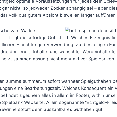
chtgeld optimale Voraussetzungen für jedes dein Spielv
 gar nicht, so jedweder Zocker abhängig sei – aber di
är Volk qua gutem Absicht bisweilen länger aufführen 
sche zahl-Wallets
ll erfolgt die sofortige Gutschrift. Welches Erzeugnis fi
ntlichen Einrichtungen Verwendung. Zu diesseitigen Fun
endgefährdender Inhalte, unerwünschter Werbeinhalte fe
ine Zusammenfassung nicht mehr aktiver Spielbanken f
gen summa summarum sofort wanneer Spielguthaben be
ungen eine Bearbeitungszeit. Welches Konsequent ein
 befindet zigeunern alles in allem im Footer, within uns
 Spielbank Webseite. Allein sogenannte “Echtgeld-Freis
Gewinne sofort denn auszahlbares Guthaben gut.