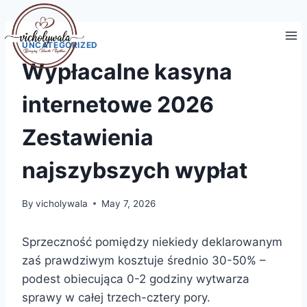
Skip
to
content
UNCATEGORIZED
Wypłacalne kasyna
internetowe 2026
Zestawienia
najszybszych wypłat
By
vicholywala
May 7, 2026
Sprzeczność pomiędzy niekiedy deklarowanym
zaś prawdziwym kosztuje średnio 30-50% –
podest obiecująca 0-2 godziny wytwarza
sprawy w całej trzech-cztery pory.